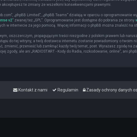
że akceptujesz te zmiany ze wszelkimi konsekwencjami prawnymi.
hpbb.com”, „phpBB Limited”, „phpBB Teams” działają w oparciu o oprogramowanie w
ense v2
” zwanej też „GPL”. Oprogramowanie jest dostępne do pobrania ze strony
nych w internecie za jego pomocą. Więcej informacji o phpBB można znaleźć na s
iwym, oszczerczym, propagującym treści niezgodne z polskim prawem lub narusz
ępu do tej witryny, a twój dostawca internetu zostanie powiadomiony o twoim
ąć, zmienić, przenieść lub zamknąć każdy twój temat, post. Wyrażasz zgodę na z
jej zgody, ale ani „RADIOSTART - Kody do Radia, rozkodowanie, online”, ani php
Kontakt z nami
Regulamin
Zasady ochrony danych 