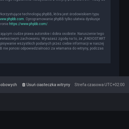
ykorzystujące technologię phpBB, która jest środowiskiem typu
www.phpbb.com
. Oprogramowanie phpBB tylko ułatwia dyskusje
tronie
https://www.phpbb.com/
.
ającym cudze prawa autorskie i dobra osobiste. Naruszenie tego
 niewłaściwym zachowaniu. Wyrażasz zgodę na to, że „RADIOSTART
apisywanie wszystkich podanych przez ciebie informacji w naszej
BB nie ponosi odpowiedzialności za włamania do witryny, podczas
osobowych
Usuń ciasteczka witryny
Strefa czasowa
UTC+02:00