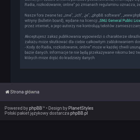
Radia, rozkodowanie, online” po zmianach regulaminu oznacza, 
Nasze fora zwane też „one”, „ich”, „je”, „phpBB software”, „www.p
witryny (bulletin board), wydane na licencji „
GNU General Public Lic
przez internet, a jego autorzy nie kontrolują tekstów zamieszcza
Akceptujesz zakaz publikowania wypowiedzi o charakterze obraźl
zakazu może skutkować dla ciebie całkowitym zablokowaniem dost
- Kody do Radia, rozkodowanie, online” może w każdej chwili usun
bazie danych. Informacje te nie będą przekazywane nikomu bez two
których może dojść do kradzieży danych.
Strona główna
Powered by
phpBB
™
• Design by
PlanetStyles
Polski pakiet językowy dostarcza
phpBB.pl