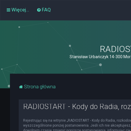
Więcej…
FAQ
RADIOST
Stanisław Urbańczyk 14-300 Mor
Strona główna
RADIOSTART - Kody do Radia, roz
Rejestrując się na witrynie „RADIOSTART - Kody do Radia, rozkodowa
wyszczególnione poniżej postanowienia. Jeśli ich nie akceptujesz,
dowolnym czasie zmienić poniższe postanowienia, informując cię 