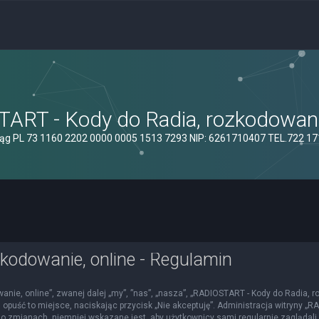
ART - Kody do Radia, rozkodowanie
ąg PL 73 1160 2202 0000 0005 1513 7293 NIP: 6261710407 TEL.722 1
kodowanie, online - Regulamin
nie, online”, zwanej dalej „my”, ”nas”, „nasza”, „RADIOSTART - Kody do Radia, roz
 opuść to miejsce, naciskając przycisk „Nie akceptuję”. Administracja witryny 
o zmianach, niemniej wskazane jest, aby użytkownicy sami regularnie zaglądali 