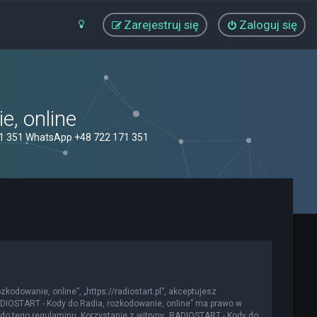
Zarejestruj się
Zaloguj się
, online
71 351 WhatsApp +48 722 171 351
kodowanie, online”, „https://radiostart.pl”, akceptujesz
„RADIOSTART - Kody do Radia, rozkodowanie, online” ma prawo w
do tego regulaminu. Korzystanie z witryny „RADIOSTART - Kody do