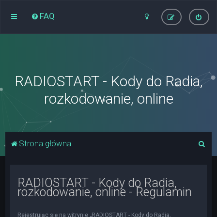
FAQ
RADIOSTART - Kody do Radia,
rozkodowanie, online
S
Strona główna
z
u
RADIOSTART - Kody do Radia,
k
rozkodowanie, online - Regulamin
a
j
Rejestrując się na witrynie „RADIOSTART - Kody do Radia,