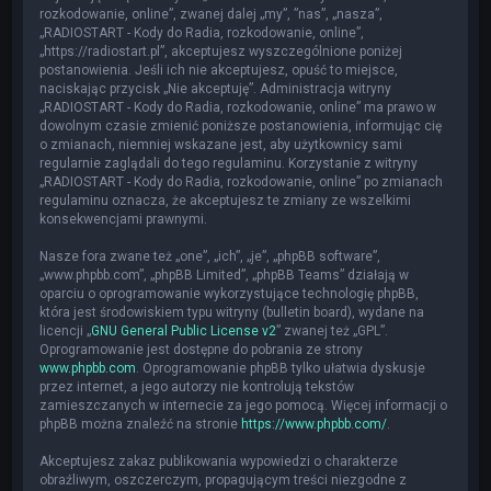
rozkodowanie, online”, zwanej dalej „my”, ”nas”, „nasza”,
„RADIOSTART - Kody do Radia, rozkodowanie, online”,
„https://radiostart.pl”, akceptujesz wyszczególnione poniżej
postanowienia. Jeśli ich nie akceptujesz, opuść to miejsce,
naciskając przycisk „Nie akceptuję”. Administracja witryny
„RADIOSTART - Kody do Radia, rozkodowanie, online” ma prawo w
dowolnym czasie zmienić poniższe postanowienia, informując cię
o zmianach, niemniej wskazane jest, aby użytkownicy sami
regularnie zaglądali do tego regulaminu. Korzystanie z witryny
„RADIOSTART - Kody do Radia, rozkodowanie, online” po zmianach
regulaminu oznacza, że akceptujesz te zmiany ze wszelkimi
konsekwencjami prawnymi.
Nasze fora zwane też „one”, „ich”, „je”, „phpBB software”,
„www.phpbb.com”, „phpBB Limited”, „phpBB Teams” działają w
oparciu o oprogramowanie wykorzystujące technologię phpBB,
która jest środowiskiem typu witryny (bulletin board), wydane na
licencji „
GNU General Public License v2
” zwanej też „GPL”.
Oprogramowanie jest dostępne do pobrania ze strony
www.phpbb.com
. Oprogramowanie phpBB tylko ułatwia dyskusje
przez internet, a jego autorzy nie kontrolują tekstów
zamieszczanych w internecie za jego pomocą. Więcej informacji o
phpBB można znaleźć na stronie
https://www.phpbb.com/
.
Akceptujesz zakaz publikowania wypowiedzi o charakterze
obraźliwym, oszczerczym, propagującym treści niezgodne z