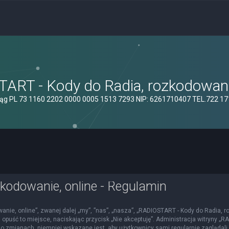
ART - Kody do Radia, rozkodowanie
ąg PL 73 1160 2202 0000 0005 1513 7293 NIP: 6261710407 TEL.722 1
kodowanie, online - Regulamin
nie, online”, zwanej dalej „my”, ”nas”, „nasza”, „RADIOSTART - Kody do Radia, roz
 opuść to miejsce, naciskając przycisk „Nie akceptuję”. Administracja witryny 
o zmianach, niemniej wskazane jest, aby użytkownicy sami regularnie zaglądali 