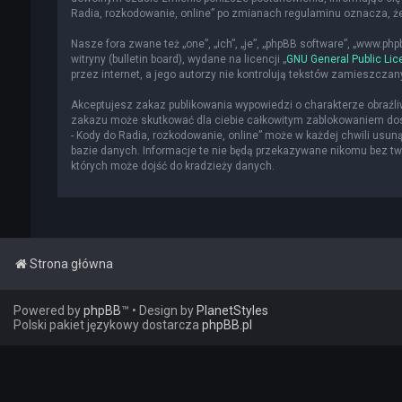
Radia, rozkodowanie, online” po zmianach regulaminu oznacza, 
Nasze fora zwane też „one”, „ich”, „je”, „phpBB software”, „www.p
witryny (bulletin board), wydane na licencji „
GNU General Public Lic
przez internet, a jego autorzy nie kontrolują tekstów zamieszcza
Akceptujesz zakaz publikowania wypowiedzi o charakterze obraźl
zakazu może skutkować dla ciebie całkowitym zablokowaniem dost
- Kody do Radia, rozkodowanie, online” może w każdej chwili usun
bazie danych. Informacje te nie będą przekazywane nikomu bez two
których może dojść do kradzieży danych.
Strona główna
Powered by
phpBB
™
• Design by
PlanetStyles
Polski pakiet językowy dostarcza
phpBB.pl