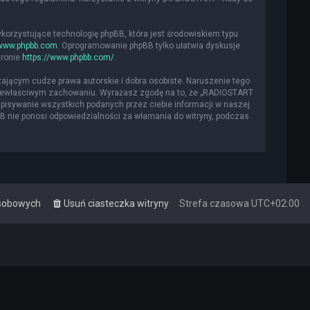
ykorzystujące technologię phpBB, która jest środowiskiem typu
www.phpbb.com
. Oprogramowanie phpBB tylko ułatwia dyskusje
tronie
https://www.phpbb.com/
.
ającym cudze prawa autorskie i dobra osobiste. Naruszenie tego
 niewłaściwym zachowaniu. Wyrażasz zgodę na to, że „RADIOSTART
apisywanie wszystkich podanych przez ciebie informacji w naszej
BB nie ponosi odpowiedzialności za włamania do witryny, podczas
osobowych
Usuń ciasteczka witryny
Strefa czasowa
UTC+02:00