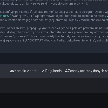
że akceptujesz te zmiany ze wszelkimi konsekwencjami prawnymi.
hpbb.com”, „phpBB Limited”, „phpBB Teams” działają w oparciu o oprogramowanie w
ense v2
” zwanej też „GPL”. Oprogramowanie jest dostępne do pobrania ze strony
nych w internecie za jego pomocą. Więcej informacji o phpBB można znaleźć na s
iwym, oszczerczym, propagującym treści niezgodne z polskim prawem lub narusz
ępu do tej witryny, a twój dostawca internetu zostanie powiadomiony o twoim
ąć, zmienić, przenieść lub zamknąć każdy twój temat, post. Wyrażasz zgodę na z
jej zgody, ale ani „RADIOSTART - Kody do Radia, rozkodowanie, online”, ani php
Kontakt z nami
Regulamin
Zasady ochrony danych 