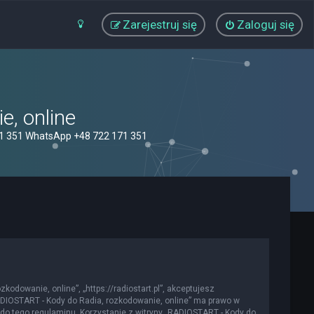
Zarejestruj się
Zaloguj się
, online
71 351 WhatsApp +48 722 171 351
kodowanie, online”, „https://radiostart.pl”, akceptujesz
„RADIOSTART - Kody do Radia, rozkodowanie, online” ma prawo w
do tego regulaminu. Korzystanie z witryny „RADIOSTART - Kody do