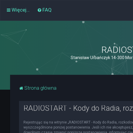
Więcej…
FAQ
RADIOST
Stanisław Urbańczyk 14-300 Mor
Strona główna
RADIOSTART - Kody do Radia, roz
Rejestrując się na witrynie „RADIOSTART - Kody do Radia, rozkodowa
wyszczególnione poniżej postanowienia. Jeśli ich nie akceptujesz,
dowolnym czasie zmienić poniższe postanowienia, informując cię 