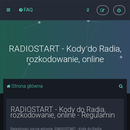
FAQ
RADIOSTART - Kody do Radia,
rozkodowanie, online
S
Strona główna
z
u
RADIOSTART - Kody do Radia,
k
rozkodowanie, online - Regulamin
a
j
Rejestrując się na witrynie „RADIOSTART - Kody do Radia,