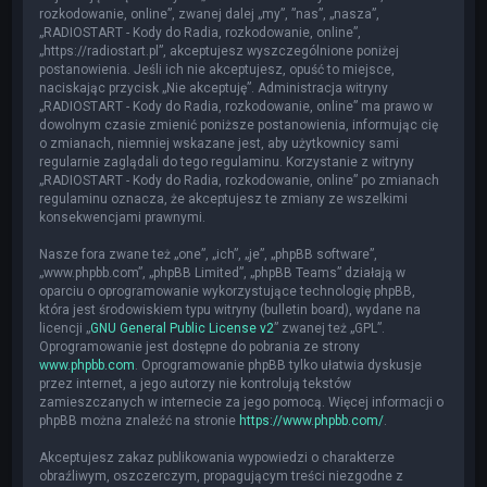
rozkodowanie, online”, zwanej dalej „my”, ”nas”, „nasza”,
„RADIOSTART - Kody do Radia, rozkodowanie, online”,
„https://radiostart.pl”, akceptujesz wyszczególnione poniżej
postanowienia. Jeśli ich nie akceptujesz, opuść to miejsce,
naciskając przycisk „Nie akceptuję”. Administracja witryny
„RADIOSTART - Kody do Radia, rozkodowanie, online” ma prawo w
dowolnym czasie zmienić poniższe postanowienia, informując cię
o zmianach, niemniej wskazane jest, aby użytkownicy sami
regularnie zaglądali do tego regulaminu. Korzystanie z witryny
„RADIOSTART - Kody do Radia, rozkodowanie, online” po zmianach
regulaminu oznacza, że akceptujesz te zmiany ze wszelkimi
konsekwencjami prawnymi.
Nasze fora zwane też „one”, „ich”, „je”, „phpBB software”,
„www.phpbb.com”, „phpBB Limited”, „phpBB Teams” działają w
oparciu o oprogramowanie wykorzystujące technologię phpBB,
która jest środowiskiem typu witryny (bulletin board), wydane na
licencji „
GNU General Public License v2
” zwanej też „GPL”.
Oprogramowanie jest dostępne do pobrania ze strony
www.phpbb.com
. Oprogramowanie phpBB tylko ułatwia dyskusje
przez internet, a jego autorzy nie kontrolują tekstów
zamieszczanych w internecie za jego pomocą. Więcej informacji o
phpBB można znaleźć na stronie
https://www.phpbb.com/
.
Akceptujesz zakaz publikowania wypowiedzi o charakterze
obraźliwym, oszczerczym, propagującym treści niezgodne z