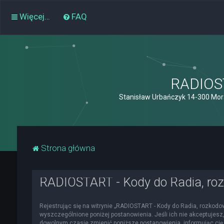
Więcej…
FAQ
RADIOST
Stanisław Urbańczyk 14-300 Mor
Strona główna
RADIOSTART - Kody do Radia, roz
Rejestrując się na witrynie „RADIOSTART - Kody do Radia, rozkodowa
wyszczególnione poniżej postanowienia. Jeśli ich nie akceptujesz,
dowolnym czasie zmienić poniższe postanowienia, informując cię 