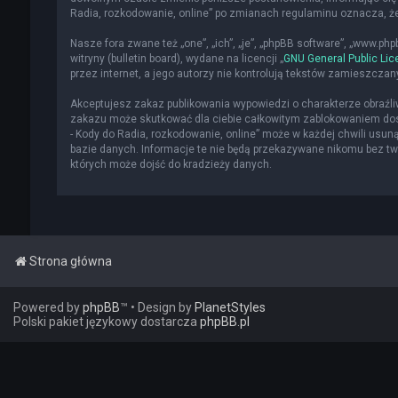
Radia, rozkodowanie, online” po zmianach regulaminu oznacza, 
Nasze fora zwane też „one”, „ich”, „je”, „phpBB software”, „www.p
witryny (bulletin board), wydane na licencji „
GNU General Public Lic
przez internet, a jego autorzy nie kontrolują tekstów zamieszcza
Akceptujesz zakaz publikowania wypowiedzi o charakterze obraźl
zakazu może skutkować dla ciebie całkowitym zablokowaniem dost
- Kody do Radia, rozkodowanie, online” może w każdej chwili usun
bazie danych. Informacje te nie będą przekazywane nikomu bez two
których może dojść do kradzieży danych.
Strona główna
Powered by
phpBB
™
• Design by
PlanetStyles
Polski pakiet językowy dostarcza
phpBB.pl