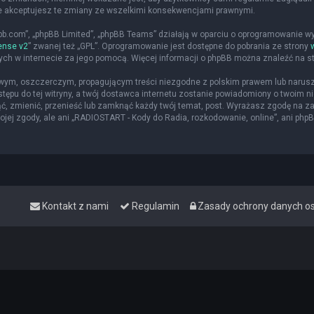
że akceptujesz te zmiany ze wszelkimi konsekwencjami prawnymi.
hpbb.com”, „phpBB Limited”, „phpBB Teams” działają w oparciu o oprogramowanie w
ense v2
” zwanej też „GPL”. Oprogramowanie jest dostępne do pobrania ze strony
nych w internecie za jego pomocą. Więcej informacji o phpBB można znaleźć na s
iwym, oszczerczym, propagującym treści niezgodne z polskim prawem lub narusz
ępu do tej witryny, a twój dostawca internetu zostanie powiadomiony o twoim
ąć, zmienić, przenieść lub zamknąć każdy twój temat, post. Wyrażasz zgodę na z
jej zgody, ale ani „RADIOSTART - Kody do Radia, rozkodowanie, online”, ani php
Kontakt z nami
Regulamin
Zasady ochrony danych 