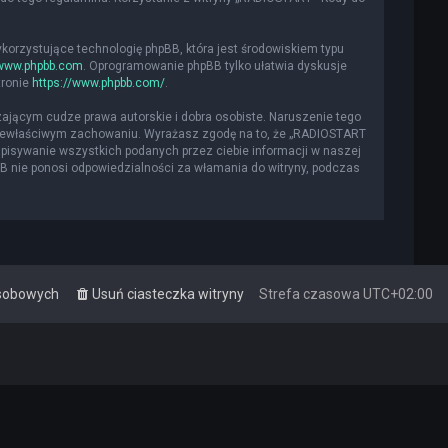
ykorzystujące technologię phpBB, która jest środowiskiem typu
www.phpbb.com
. Oprogramowanie phpBB tylko ułatwia dyskusje
tronie
https://www.phpbb.com/
.
ającym cudze prawa autorskie i dobra osobiste. Naruszenie tego
 niewłaściwym zachowaniu. Wyrażasz zgodę na to, że „RADIOSTART
apisywanie wszystkich podanych przez ciebie informacji w naszej
BB nie ponosi odpowiedzialności za włamania do witryny, podczas
osobowych
Usuń ciasteczka witryny
Strefa czasowa
UTC+02:00