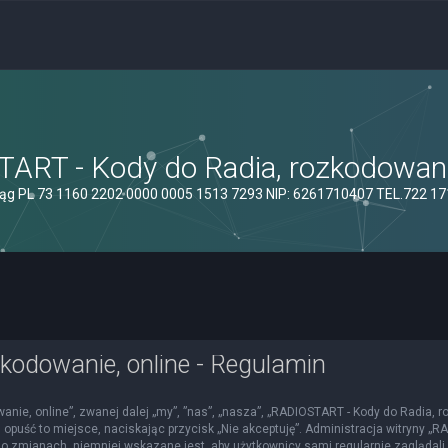
ART - Kody do Radia, rozkodowanie
ąg PL 73 1160 2202 0000 0005 1513 7293 NIP: 6261710407 TEL.722 1
kodowanie, online - Regulamin
nie, online”, zwanej dalej „my”, ”nas”, „nasza”, „RADIOSTART - Kody do Radia, roz
 opuść to miejsce, naciskając przycisk „Nie akceptuję”. Administracja witryny 
o zmianach, niemniej wskazane jest, aby użytkownicy sami regularnie zaglądali 