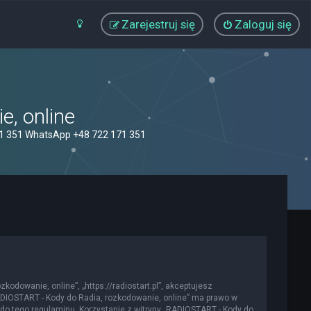
Zarejestruj się
Zaloguj się
, online
71 351 WhatsApp +48 722 171 351
kodowanie, online”, „https://radiostart.pl”, akceptujesz
„RADIOSTART - Kody do Radia, rozkodowanie, online” ma prawo w
do tego regulaminu. Korzystanie z witryny „RADIOSTART - Kody do