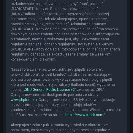
rozkodowanie, online”, zwanej dalej „my”, ”nas”, „nasza”,
„RADIOSTART - Kody do Radia, rozkodowanie, online”,
„https://radiostart.pl”, akceptujesz wyszczególnione poniżej
postanowienia. Jeśli ich nie akceptujesz, opuść to miejsce,
naciskając przycisk „Nie akceptuję”. Administracja witryny
„RADIOSTART - Kody do Radia, rozkodowanie, online” ma prawo w
dowolnym czasie zmienić poniższe postanowienia, informując cię
o zmianach, niemniej wskazane jest, aby użytkownicy sami
regularnie zaglądali do tego regulaminu. Korzystanie z witryny
„RADIOSTART - Kody do Radia, rozkodowanie, online” po zmianach
regulaminu oznacza, że akceptujesz te zmiany ze wszelkimi
konsekwencjami prawnymi.
Nasze fora zwane też „one”, „ich”, „je”, „phpBB software”,
„www.phpbb.com”, „phpBB Limited”, „phpBB Teams” działają w
oparciu o oprogramowanie wykorzystujące technologię phpBB,
która jest środowiskiem typu witryny (bulletin board), wydane na
licencji „
GNU General Public License v2
” zwanej też „GPL”.
Oprogramowanie jest dostępne do pobrania ze strony
www.phpbb.com
. Oprogramowanie phpBB tylko ułatwia dyskusje
przez internet, a jego autorzy nie kontrolują tekstów
zamieszczanych w internecie za jego pomocą. Więcej informacji o
phpBB można znaleźć na stronie
https://www.phpbb.com/
.
Akceptujesz zakaz publikowania wypowiedzi o charakterze
obraźliwym, oszczerczym, propagującym treści niezgodne z