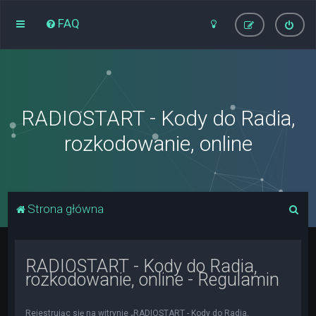
FAQ
RADIOSTART - Kody do Radia,
rozkodowanie, online
S
Strona główna
z
u
RADIOSTART - Kody do Radia,
k
rozkodowanie, online - Regulamin
a
j
Rejestrując się na witrynie „RADIOSTART - Kody do Radia,