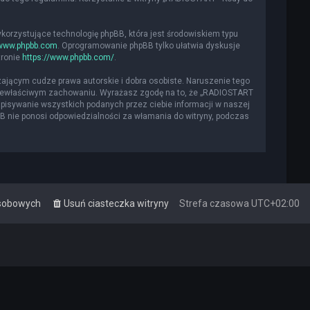
ykorzystujące technologię phpBB, która jest środowiskiem typu
www.phpbb.com
. Oprogramowanie phpBB tylko ułatwia dyskusje
tronie
https://www.phpbb.com/
.
ającym cudze prawa autorskie i dobra osobiste. Naruszenie tego
 niewłaściwym zachowaniu. Wyrażasz zgodę na to, że „RADIOSTART
apisywanie wszystkich podanych przez ciebie informacji w naszej
BB nie ponosi odpowiedzialności za włamania do witryny, podczas
osobowych
Usuń ciasteczka witryny
Strefa czasowa
UTC+02:00