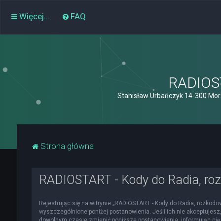
Więcej…
FAQ
RADIOST
Stanisław Urbańczyk 14-300 Mor
Strona główna
RADIOSTART - Kody do Radia, roz
Rejestrując się na witrynie „RADIOSTART - Kody do Radia, rozkodowa
wyszczególnione poniżej postanowienia. Jeśli ich nie akceptujesz,
dowolnym czasie zmienić poniższe postanowienia, informując cię 