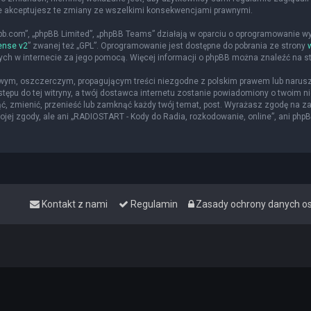
że akceptujesz te zmiany ze wszelkimi konsekwencjami prawnymi.
hpbb.com”, „phpBB Limited”, „phpBB Teams” działają w oparciu o oprogramowanie w
ense v2
” zwanej też „GPL”. Oprogramowanie jest dostępne do pobrania ze strony
nych w internecie za jego pomocą. Więcej informacji o phpBB można znaleźć na s
iwym, oszczerczym, propagującym treści niezgodne z polskim prawem lub narusz
ępu do tej witryny, a twój dostawca internetu zostanie powiadomiony o twoim
ąć, zmienić, przenieść lub zamknąć każdy twój temat, post. Wyrażasz zgodę na z
jej zgody, ale ani „RADIOSTART - Kody do Radia, rozkodowanie, online”, ani php
Kontakt z nami
Regulamin
Zasady ochrony danych 