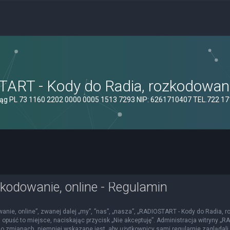
ART - Kody do Radia, rozkodowanie
ąg PL 73 1160 2202 0000 0005 1513 7293 NIP: 6261710407 TEL.722 1
kodowanie, online - Regulamin
nie, online”, zwanej dalej „my”, ”nas”, „nasza”, „RADIOSTART - Kody do Radia, roz
 opuść to miejsce, naciskając przycisk „Nie akceptuję”. Administracja witryny 
o zmianach, niemniej wskazane jest, aby użytkownicy sami regularnie zaglądali 