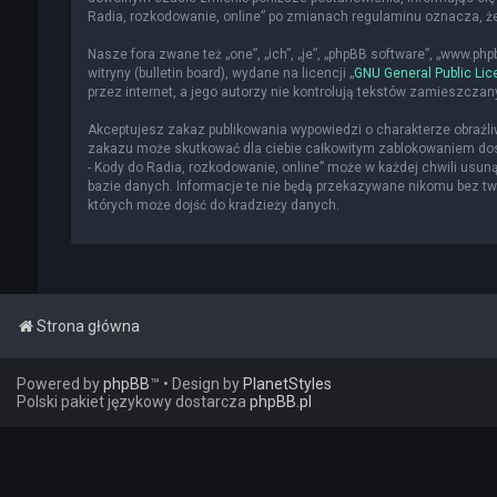
Radia, rozkodowanie, online” po zmianach regulaminu oznacza, 
Nasze fora zwane też „one”, „ich”, „je”, „phpBB software”, „www.p
witryny (bulletin board), wydane na licencji „
GNU General Public Lic
przez internet, a jego autorzy nie kontrolują tekstów zamieszcza
Akceptujesz zakaz publikowania wypowiedzi o charakterze obraźl
zakazu może skutkować dla ciebie całkowitym zablokowaniem dost
- Kody do Radia, rozkodowanie, online” może w każdej chwili usun
bazie danych. Informacje te nie będą przekazywane nikomu bez two
których może dojść do kradzieży danych.
Strona główna
Powered by
phpBB
™
• Design by
PlanetStyles
Polski pakiet językowy dostarcza
phpBB.pl