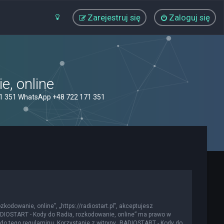
Zarejestruj się
Zaloguj się
, online
71 351 WhatsApp +48 722 171 351
kodowanie, online”, „https://radiostart.pl”, akceptujesz
„RADIOSTART - Kody do Radia, rozkodowanie, online” ma prawo w
do tego regulaminu. Korzystanie z witryny „RADIOSTART - Kody do