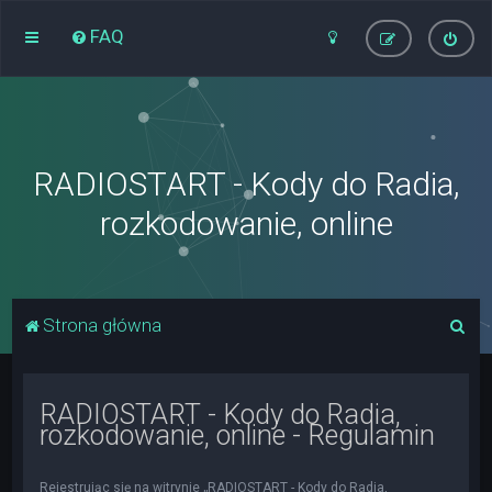
FAQ
RADIOSTART - Kody do Radia,
rozkodowanie, online
S
Strona główna
z
u
RADIOSTART - Kody do Radia,
k
rozkodowanie, online - Regulamin
a
j
Rejestrując się na witrynie „RADIOSTART - Kody do Radia,