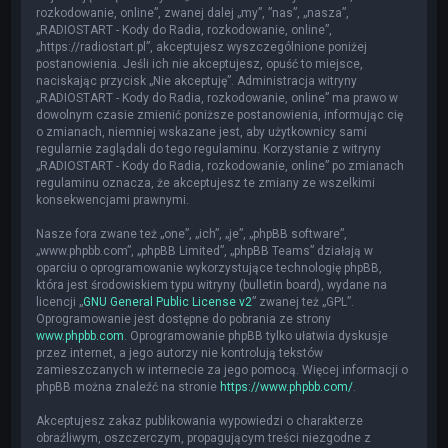
rozkodowanie, online”, zwanej dalej „my”, ”nas”, „nasza”,
„RADIOSTART - Kody do Radia, rozkodowanie, online”,
„https://radiostart.pl”, akceptujesz wyszczególnione poniżej
postanowienia. Jeśli ich nie akceptujesz, opuść to miejsce,
naciskając przycisk „Nie akceptuję”. Administracja witryny
„RADIOSTART - Kody do Radia, rozkodowanie, online” ma prawo w
dowolnym czasie zmienić poniższe postanowienia, informując cię
o zmianach, niemniej wskazane jest, aby użytkownicy sami
regularnie zaglądali do tego regulaminu. Korzystanie z witryny
„RADIOSTART - Kody do Radia, rozkodowanie, online” po zmianach
regulaminu oznacza, że akceptujesz te zmiany ze wszelkimi
konsekwencjami prawnymi.
Nasze fora zwane też „one”, „ich”, „je”, „phpBB software”,
„www.phpbb.com”, „phpBB Limited”, „phpBB Teams” działają w
oparciu o oprogramowanie wykorzystujące technologię phpBB,
która jest środowiskiem typu witryny (bulletin board), wydane na
licencji „
GNU General Public License v2
” zwanej też „GPL”.
Oprogramowanie jest dostępne do pobrania ze strony
www.phpbb.com
. Oprogramowanie phpBB tylko ułatwia dyskusje
przez internet, a jego autorzy nie kontrolują tekstów
zamieszczanych w internecie za jego pomocą. Więcej informacji o
phpBB można znaleźć na stronie
https://www.phpbb.com/
.
Akceptujesz zakaz publikowania wypowiedzi o charakterze
obraźliwym, oszczerczym, propagującym treści niezgodne z