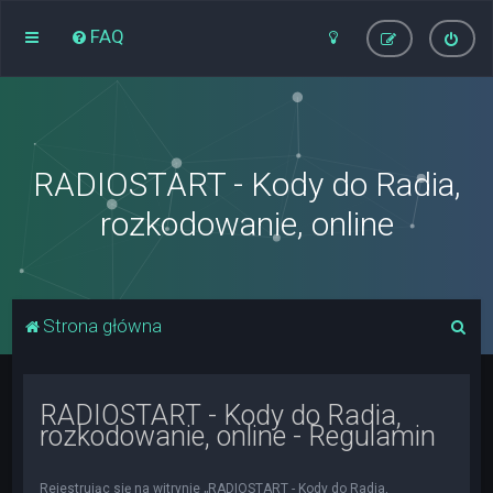
FAQ
RADIOSTART - Kody do Radia,
rozkodowanie, online
S
Strona główna
z
u
RADIOSTART - Kody do Radia,
k
rozkodowanie, online - Regulamin
a
j
Rejestrując się na witrynie „RADIOSTART - Kody do Radia,