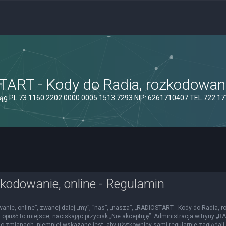
ART - Kody do Radia, rozkodowanie
ąg PL 73 1160 2202 0000 0005 1513 7293 NIP: 6261710407 TEL.722 1
kodowanie, online - Regulamin
nie, online”, zwanej dalej „my”, ”nas”, „nasza”, „RADIOSTART - Kody do Radia, roz
 opuść to miejsce, naciskając przycisk „Nie akceptuję”. Administracja witryny 
o zmianach, niemniej wskazane jest, aby użytkownicy sami regularnie zaglądali 