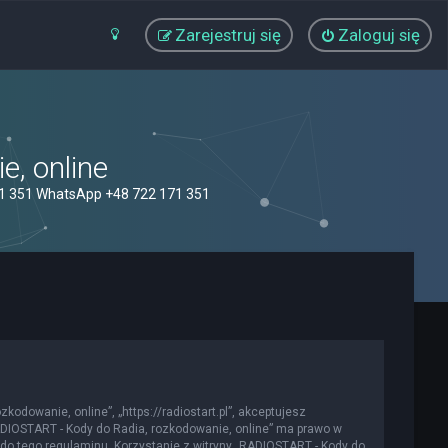
Zarejestruj się
Zaloguj się
, online
71 351 WhatsApp +48 722 171 351
kodowanie, online”, „https://radiostart.pl”, akceptujesz
„RADIOSTART - Kody do Radia, rozkodowanie, online” ma prawo w
do tego regulaminu. Korzystanie z witryny „RADIOSTART - Kody do