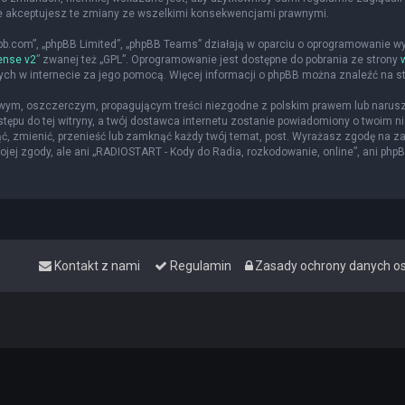
że akceptujesz te zmiany ze wszelkimi konsekwencjami prawnymi.
hpbb.com”, „phpBB Limited”, „phpBB Teams” działają w oparciu o oprogramowanie w
ense v2
” zwanej też „GPL”. Oprogramowanie jest dostępne do pobrania ze strony
nych w internecie za jego pomocą. Więcej informacji o phpBB można znaleźć na s
iwym, oszczerczym, propagującym treści niezgodne z polskim prawem lub narusz
ępu do tej witryny, a twój dostawca internetu zostanie powiadomiony o twoim
ąć, zmienić, przenieść lub zamknąć każdy twój temat, post. Wyrażasz zgodę na z
jej zgody, ale ani „RADIOSTART - Kody do Radia, rozkodowanie, online”, ani php
Kontakt z nami
Regulamin
Zasady ochrony danych 