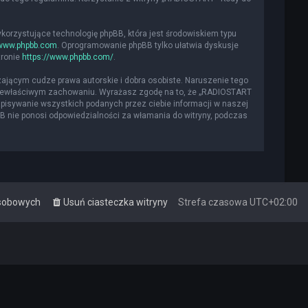
ykorzystujące technologię phpBB, która jest środowiskiem typu
www.phpbb.com
. Oprogramowanie phpBB tylko ułatwia dyskusje
tronie
https://www.phpbb.com/
.
ającym cudze prawa autorskie i dobra osobiste. Naruszenie tego
 niewłaściwym zachowaniu. Wyrażasz zgodę na to, że „RADIOSTART
apisywanie wszystkich podanych przez ciebie informacji w naszej
BB nie ponosi odpowiedzialności za włamania do witryny, podczas
osobowych
Usuń ciasteczka witryny
Strefa czasowa
UTC+02:00