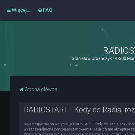
Więcej…
FAQ
RADIOST
Stanisław Urbańczyk 14-300 Mor
Strona główna
RADIOSTART - Kody do Radia, roz
Rejestrując się na witrynie „RADIOSTART - Kody do Radia, rozkodowa
wyszczególnione poniżej postanowienia. Jeśli ich nie akceptujesz,
dowolnym czasie zmienić poniższe postanowienia, informując cię 