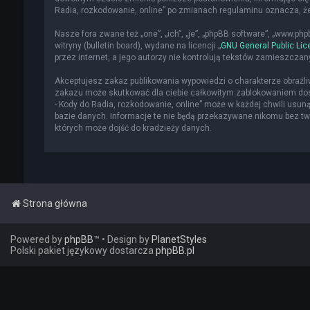
Radia, rozkodowanie, online” po zmianach regulaminu oznacza, 
Nasze fora zwane też „one”, „ich”, „je”, „phpBB software”, „www.p
witryny (bulletin board), wydane na licencji „
GNU General Public Lic
przez internet, a jego autorzy nie kontrolują tekstów zamieszcza
Akceptujesz zakaz publikowania wypowiedzi o charakterze obraźl
zakazu może skutkować dla ciebie całkowitym zablokowaniem dost
- Kody do Radia, rozkodowanie, online” może w każdej chwili usun
bazie danych. Informacje te nie będą przekazywane nikomu bez two
których może dojść do kradzieży danych.
Strona główna
Powered by
phpBB
™
• Design by
PlanetStyles
Polski pakiet językowy dostarcza
phpBB.pl