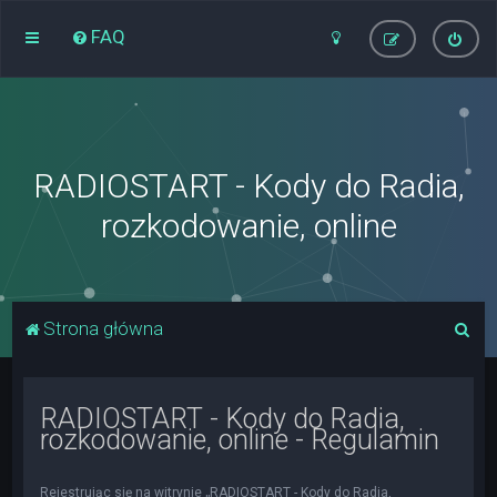
FAQ
RADIOSTART - Kody do Radia,
rozkodowanie, online
S
Strona główna
z
u
RADIOSTART - Kody do Radia,
k
rozkodowanie, online - Regulamin
a
j
Rejestrując się na witrynie „RADIOSTART - Kody do Radia,