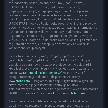
rozkodowanie, online”, zwanej dalej „my”, ”nas”, „nasza”,
„RADIOSTART - Kody do Radia, rozkodowanie, online”,
„https://radiostart.pl”, akceptujesz wyszczególnione poniżej
postanowienia. Jeśli ich nie akceptujesz, opuść to miejsce,
naciskając przycisk „Nie akceptuję”. Administracja witryny
„RADIOSTART - Kody do Radia, rozkodowanie, online” ma prawo w
dowolnym czasie zmienić poniższe postanowienia, informując cię
o zmianach, niemniej wskazane jest, aby użytkownicy sami
regularnie zaglądali do tego regulaminu. Korzystanie z witryny
„RADIOSTART - Kody do Radia, rozkodowanie, online” po zmianach
regulaminu oznacza, że akceptujesz te zmiany ze wszelkimi
konsekwencjami prawnymi.
Nasze fora zwane też „one”, „ich”, „je”, „phpBB software”,
„www.phpbb.com”, „phpBB Limited”, „phpBB Teams” działają w
oparciu o oprogramowanie wykorzystujące technologię phpBB,
która jest środowiskiem typu witryny (bulletin board), wydane na
licencji „
GNU General Public License v2
” zwanej też „GPL”.
Oprogramowanie jest dostępne do pobrania ze strony
www.phpbb.com
. Oprogramowanie phpBB tylko ułatwia dyskusje
przez internet, a jego autorzy nie kontrolują tekstów
zamieszczanych w internecie za jego pomocą. Więcej informacji o
phpBB można znaleźć na stronie
https://www.phpbb.com/
.
Akceptujesz zakaz publikowania wypowiedzi o charakterze
obraźliwym, oszczerczym, propagującym treści niezgodne z