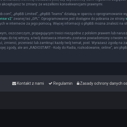
że akceptujesz te zmiany ze wszelkimi konsekwencjami prawnymi.
hpbb.com”, „phpBB Limited”, „phpBB Teams” działają w oparciu o oprogramowanie w
ense v2
” zwanej też „GPL”. Oprogramowanie jest dostępne do pobrania ze strony
nych w internecie za jego pomocą. Więcej informacji o phpBB można znaleźć na s
iwym, oszczerczym, propagującym treści niezgodne z polskim prawem lub narusz
ępu do tej witryny, a twój dostawca internetu zostanie powiadomiony o twoim
ąć, zmienić, przenieść lub zamknąć każdy twój temat, post. Wyrażasz zgodę na z
jej zgody, ale ani „RADIOSTART - Kody do Radia, rozkodowanie, online”, ani php
Kontakt z nami
Regulamin
Zasady ochrony danych 