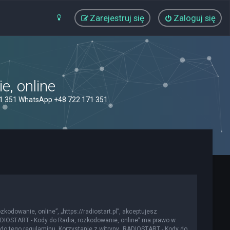
Zarejestruj się
Zaloguj się
, online
71 351 WhatsApp +48 722 171 351
kodowanie, online”, „https://radiostart.pl”, akceptujesz
„RADIOSTART - Kody do Radia, rozkodowanie, online” ma prawo w
do tego regulaminu. Korzystanie z witryny „RADIOSTART - Kody do