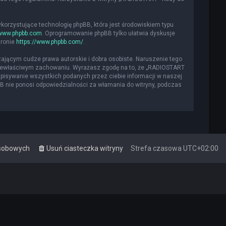
ykorzystujące technologię phpBB, która jest środowiskiem typu
www.phpbb.com
. Oprogramowanie phpBB tylko ułatwia dyskusje
tronie
https://www.phpbb.com/
.
ającym cudze prawa autorskie i dobra osobiste. Naruszenie tego
 niewłaściwym zachowaniu. Wyrażasz zgodę na to, że „RADIOSTART
apisywanie wszystkich podanych przez ciebie informacji w naszej
BB nie ponosi odpowiedzialności za włamania do witryny, podczas
osobowych
Usuń ciasteczka witryny
Strefa czasowa
UTC+02:00