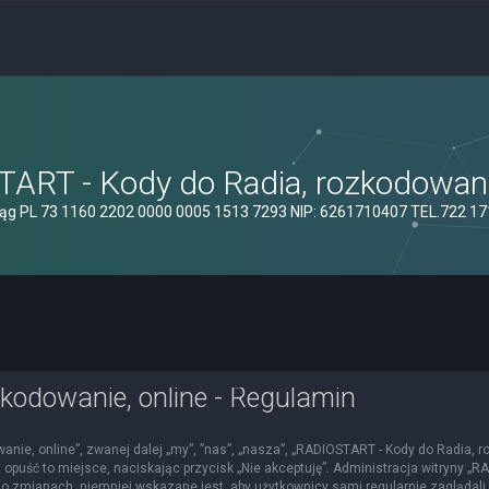
ART - Kody do Radia, rozkodowanie
ąg PL 73 1160 2202 0000 0005 1513 7293 NIP: 6261710407 TEL.722 1
kodowanie, online - Regulamin
nie, online”, zwanej dalej „my”, ”nas”, „nasza”, „RADIOSTART - Kody do Radia, roz
 opuść to miejsce, naciskając przycisk „Nie akceptuję”. Administracja witryny 
o zmianach, niemniej wskazane jest, aby użytkownicy sami regularnie zaglądali 