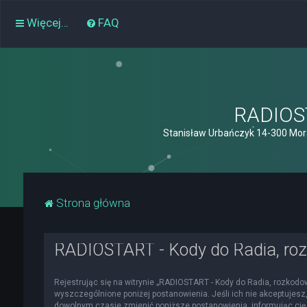
Więcej…
FAQ
RADIOST
Stanisław Urbańczyk 14-300 Mor
Strona główna
RADIOSTART - Kody do Radia, roz
Rejestrując się na witrynie „RADIOSTART - Kody do Radia, rozkodowa
wyszczególnione poniżej postanowienia. Jeśli ich nie akceptujesz,
dowolnym czasie zmienić poniższe postanowienia, informując cię 