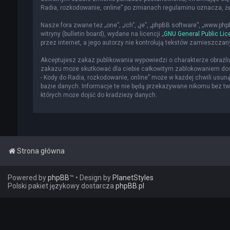
Radia, rozkodowanie, online” po zmianach regulaminu oznacza, 
Nasze fora zwane też „one”, „ich”, „je”, „phpBB software”, „www.p
witryny (bulletin board), wydane na licencji „
GNU General Public Lic
przez internet, a jego autorzy nie kontrolują tekstów zamieszcza
Akceptujesz zakaz publikowania wypowiedzi o charakterze obraźl
zakazu może skutkować dla ciebie całkowitym zablokowaniem dost
- Kody do Radia, rozkodowanie, online” może w każdej chwili usun
bazie danych. Informacje te nie będą przekazywane nikomu bez two
których może dojść do kradzieży danych.
Strona główna
Powered by
phpBB
™
• Design by
PlanetStyles
Polski pakiet językowy dostarcza
phpBB.pl