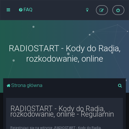
FAQ
RADIOSTART - Kody do Radia,
rozkodowanie, online
S
Strona główna
z
u
RADIOSTART - Kody do Radia,
k
rozkodowanie, online - Regulamin
a
j
Rejestrując się na witrynie „RADIOSTART - Kody do Radia,