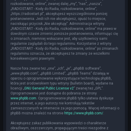
rozkodowanie, online”, zwanej dalej „my”, ”nas”, „nasza”,
„RADIOSTART - Kody do Radia, rozkodowanie, online”,
„https://radiostart.pl”, akceptujesz wyszczególnione poniżej
postanowienia. Jeśli ich nie akceptujesz, opuść to miejsce,
naciskając przycisk „Nie akceptuję”. Administracja witryny
„RADIOSTART - Kody do Radia, rozkodowanie, online” ma prawo w
dowolnym czasie zmienić poniższe postanowienia, informując cię
o zmianach, niemniej wskazane jest, aby użytkownicy sami
regularnie zaglądali do tego regulaminu. Korzystanie z witryny
„RADIOSTART - Kody do Radia, rozkodowanie, online” po zmianach
regulaminu oznacza, że akceptujesz te zmiany ze wszelkimi
konsekwencjami prawnymi.
Nasze fora zwane też „one”, „ich”, „je”, „phpBB software”,
„www.phpbb.com”, „phpBB Limited”, „phpBB Teams” działają w
oparciu o oprogramowanie wykorzystujące technologię phpBB,
która jest środowiskiem typu witryny (bulletin board), wydane na
licencji „
GNU General Public License v2
” zwanej też „GPL”.
Oprogramowanie jest dostępne do pobrania ze strony
www.phpbb.com
. Oprogramowanie phpBB tylko ułatwia dyskusje
przez internet, a jego autorzy nie kontrolują tekstów
zamieszczanych w internecie za jego pomocą. Więcej informacji o
phpBB można znaleźć na stronie
https://www.phpbb.com/
.
Akceptujesz zakaz publikowania wypowiedzi o charakterze
obraźliwym, oszczerczym, propagującym treści niezgodne z