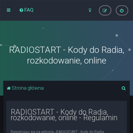
FAQ
RADIOSTART - Kody do Radia,
rozkodowanie, online
S
Strona główna
z
u
RADIOSTART - Kody do Radia,
k
rozkodowanie, online - Regulamin
a
j
Rejestrując się na witrynie „RADIOSTART - Kody do Radia,