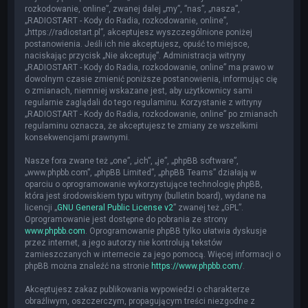
rozkodowanie, online”, zwanej dalej „my”, ”nas”, „nasza”,
„RADIOSTART - Kody do Radia, rozkodowanie, online”,
„https://radiostart.pl”, akceptujesz wyszczególnione poniżej
postanowienia. Jeśli ich nie akceptujesz, opuść to miejsce,
naciskając przycisk „Nie akceptuję”. Administracja witryny
„RADIOSTART - Kody do Radia, rozkodowanie, online” ma prawo w
dowolnym czasie zmienić poniższe postanowienia, informując cię
o zmianach, niemniej wskazane jest, aby użytkownicy sami
regularnie zaglądali do tego regulaminu. Korzystanie z witryny
„RADIOSTART - Kody do Radia, rozkodowanie, online” po zmianach
regulaminu oznacza, że akceptujesz te zmiany ze wszelkimi
konsekwencjami prawnymi.
Nasze fora zwane też „one”, „ich”, „je”, „phpBB software”,
„www.phpbb.com”, „phpBB Limited”, „phpBB Teams” działają w
oparciu o oprogramowanie wykorzystujące technologię phpBB,
która jest środowiskiem typu witryny (bulletin board), wydane na
licencji „
GNU General Public License v2
” zwanej też „GPL”.
Oprogramowanie jest dostępne do pobrania ze strony
www.phpbb.com
. Oprogramowanie phpBB tylko ułatwia dyskusje
przez internet, a jego autorzy nie kontrolują tekstów
zamieszczanych w internecie za jego pomocą. Więcej informacji o
phpBB można znaleźć na stronie
https://www.phpbb.com/
.
Akceptujesz zakaz publikowania wypowiedzi o charakterze
obraźliwym, oszczerczym, propagującym treści niezgodne z