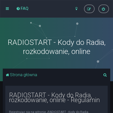
FAQ
RADIOSTART - Kody do Radia,
rozkodowanie, online
S
Strona główna
z
u
RADIOSTART - Kody do Radia,
k
rozkodowanie, online - Regulamin
a
j
Rejestrując się na witrynie „RADIOSTART - Kody do Radia,