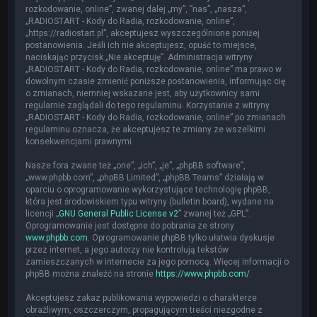
rozkodowanie, online”, zwanej dalej „my”, ”nas”, „nasza”,
„RADIOSTART - Kody do Radia, rozkodowanie, online”,
„https://radiostart.pl”, akceptujesz wyszczególnione poniżej
postanowienia. Jeśli ich nie akceptujesz, opuść to miejsce,
naciskając przycisk „Nie akceptuję”. Administracja witryny
„RADIOSTART - Kody do Radia, rozkodowanie, online” ma prawo w
dowolnym czasie zmienić poniższe postanowienia, informując cię
o zmianach, niemniej wskazane jest, aby użytkownicy sami
regularnie zaglądali do tego regulaminu. Korzystanie z witryny
„RADIOSTART - Kody do Radia, rozkodowanie, online” po zmianach
regulaminu oznacza, że akceptujesz te zmiany ze wszelkimi
konsekwencjami prawnymi.
Nasze fora zwane też „one”, „ich”, „je”, „phpBB software”,
„www.phpbb.com”, „phpBB Limited”, „phpBB Teams” działają w
oparciu o oprogramowanie wykorzystujące technologię phpBB,
która jest środowiskiem typu witryny (bulletin board), wydane na
licencji „
GNU General Public License v2
” zwanej też „GPL”.
Oprogramowanie jest dostępne do pobrania ze strony
www.phpbb.com
. Oprogramowanie phpBB tylko ułatwia dyskusje
przez internet, a jego autorzy nie kontrolują tekstów
zamieszczanych w internecie za jego pomocą. Więcej informacji o
phpBB można znaleźć na stronie
https://www.phpbb.com/
.
Akceptujesz zakaz publikowania wypowiedzi o charakterze
obraźliwym, oszczerczym, propagującym treści niezgodne z