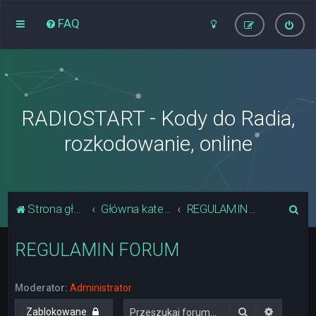
FAQ
RADIOSTART - Kody do Radia,
rozkodowanie, online
S
Strona główna
Główna kategoria forum
REGULAMIN FORUM
z
REGULAMIN FORUM
u
k
a
Moderator:
Administrator
j
Szukaj
Wyszuki
Zablokowane