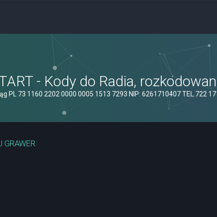
ART - Kody do Radia, rozkodowanie
ąg PL 73 1160 2202 0000 0005 1513 7293 NIP: 6261710407 TEL.722 1
J GRAWER
yszukiwanie zaawansowane