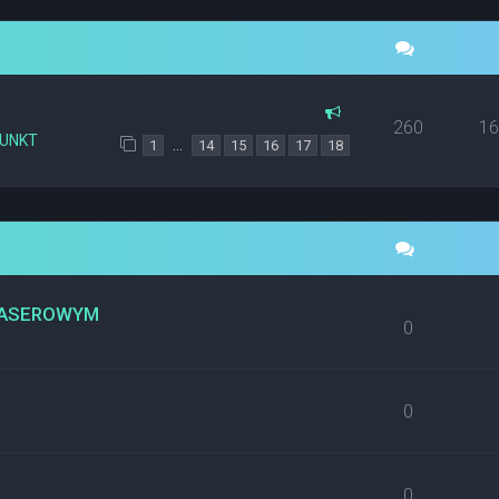
260
1
PUNKT
…
1
14
15
16
17
18
 LASEROWYM
0
0
0