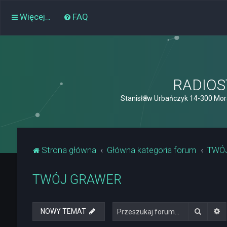
Więcej…
FAQ
RADIOST
Stanisław Urbańczyk 14-300 Mor
Strona główna
Główna kategoria forum
TWÓ
TWÓJ GRAWER
Szukaj
W
NOWY TEMAT