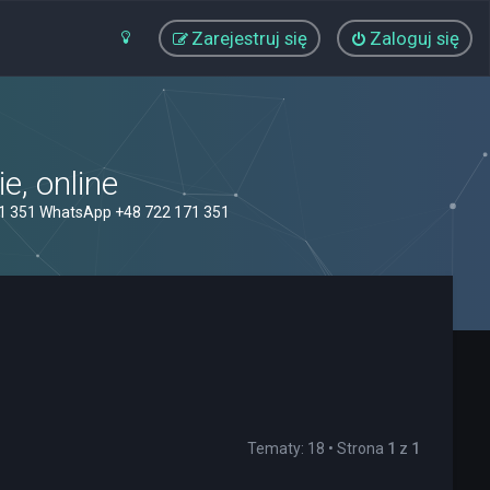
Zarejestruj się
Zaloguj się
, online
71 351 WhatsApp +48 722 171 351
Tematy: 18 • Strona
1
z
1