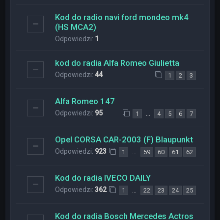
Kod do radio navi ford mondeo mk4
(HS MCA2)
Odpowiedzi:
1
kod do radia Alfa Romeo Giulietta
Odpowiedzi:
44
1
2
3
Alfa Romeo 147
Odpowiedzi:
95
…
1
4
5
6
7
Opel CORSA CAR-2003 (F) Blaupunkt
Odpowiedzi:
923
…
1
59
60
61
62
Kod do radia IVECO DAILY
Odpowiedzi:
362
…
1
22
23
24
25
Kod do radia Bosch Mercedes Actros