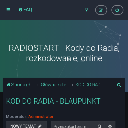
FAQ
RADIOSTART - Kody do Radia,
rozkodowanie, online
S
Strona główna
Główna kategoria forum
KOD DO RADIA - BLAUPUNKT
z
KOD DO RADIA - BLAUPUNKT
u
k
a
Moderator:
Administrator
j
Szukaj
Wyszuki
NOWY TEMAT