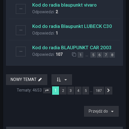
Kod do radia blaupunkt vivaro
Odpowiedzi:
2
Kod do radia Blaupunkt LUBECK C30
Odpowiedzi:
1
Kod do radia BLAUPUNKT CAR 2003
Odpowiedzi:
107
…
1
5
6
7
8
NOWY TEMAT
Tematy: 4653
1
…
2
3
4
5
187
Strona
1
z
187
Następna
Przejdź do