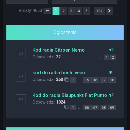
Tematy: 4653
1
…
2
3
4
5
187
Strona
1
z
187
Następna
Ogłoszenia
Kod radia Citroen Nemo
Odpowiedzi:
22
1
2
kod do radia bosh iveco
Odpowiedzi:
260
…
1
15
16
17
18
Kod do radia Blaupunkt Fiat Punto
Odpowiedzi:
1024
…
1
66
67
68
69