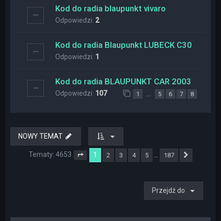
Kod do radia blaupunkt vivaro
Odpowiedzi:
2
Kod do radia Blaupunkt LUBECK C30
Odpowiedzi:
1
Kod do radia BLAUPUNKT CAR 2003
Odpowiedzi:
107
…
1
5
6
7
8
NOWY TEMAT
Tematy: 4653
1
…
2
3
4
5
187
Strona
1
z
187
Następna
Przejdź do