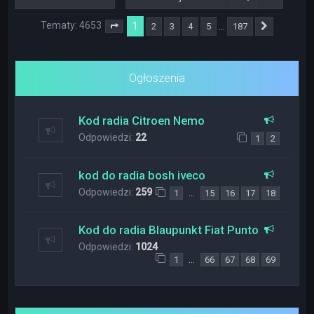
Tematy: 4653
1
…
2
3
4
5
187
Strona
1
z
187
Następna
Ogłoszenia
Kod radia Citroen Nemo
Odpowiedzi:
22
1
2
kod do radia bosh iveco
Odpowiedzi:
259
…
1
15
16
17
18
Kod do radia Blaupunkt Fiat Punto
Odpowiedzi:
1024
…
1
66
67
68
69