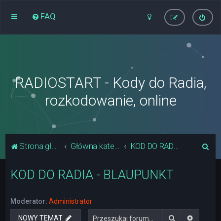
FAQ
RADIOSTART - Kody do Radia,
rozkodowanie, online
S
Strona główna
Główna kategoria forum
KOD DO RADIA - BLAUPUNKT
z
KOD DO RADIA - BLAUPUNKT
u
k
a
Moderator:
Administrator
j
Szukaj
Wyszuki
NOWY TEMAT