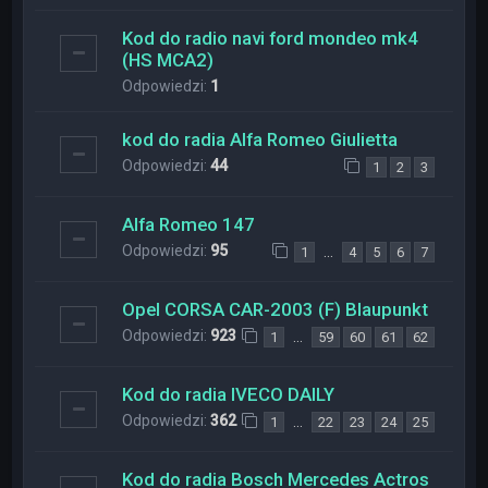
Kod do radio navi ford mondeo mk4
(HS MCA2)
Odpowiedzi:
1
kod do radia Alfa Romeo Giulietta
Odpowiedzi:
44
1
2
3
Alfa Romeo 147
Odpowiedzi:
95
…
1
4
5
6
7
Opel CORSA CAR-2003 (F) Blaupunkt
Odpowiedzi:
923
…
1
59
60
61
62
Kod do radia IVECO DAILY
Odpowiedzi:
362
…
1
22
23
24
25
Kod do radia Bosch Mercedes Actros