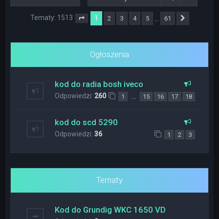
Tematy: 1513
1
…
2
3
4
5
61
Strona
1
z
61
Następna
Ogłoszenia
kod do radia bosh iveco
Odpowiedzi:
260
…
1
15
16
17
18
kod do scd 5290
Odpowiedzi:
36
1
2
3
Tematy
Kod do Grundig WKC 1650 VD