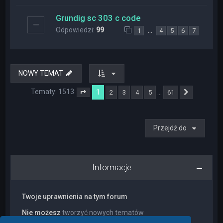
Grundig sc 303 c code
Odpowiedzi:
99
…
1
4
5
6
7
NOWY TEMAT
Tematy: 1513
1
…
2
3
4
5
61
Strona
1
z
61
Następna
Przejdź do
Informacje
Twoje uprawnienia na tym forum
Nie możesz
tworzyć nowych tematów
Nie możesz
odpowiadać w tematach