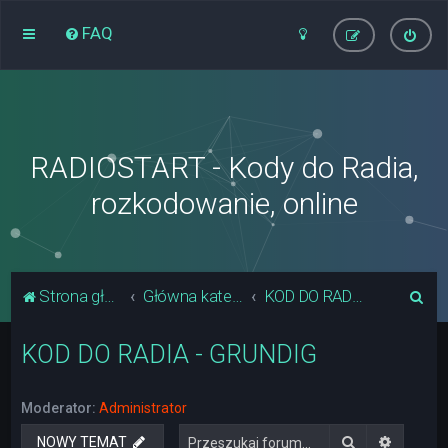
FAQ
RADIOSTART - Kody do Radia,
rozkodowanie, online
S
Strona główna
Główna kategoria forum
KOD DO RADIA - GRUNDIG
z
KOD DO RADIA - GRUNDIG
u
k
a
Moderator:
Administrator
j
Szukaj
Wyszuki
NOWY TEMAT