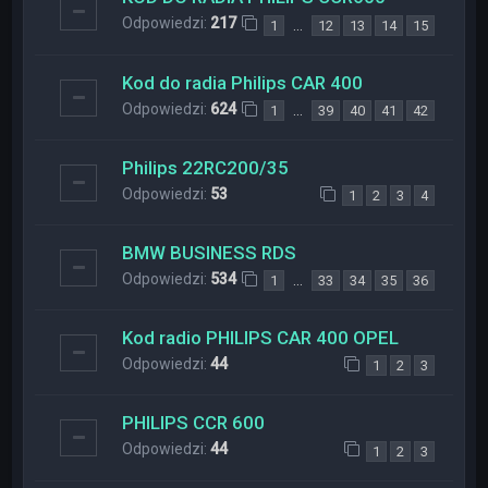
Odpowiedzi:
217
…
1
12
13
14
15
Kod do radia Philips CAR 400
Odpowiedzi:
624
…
1
39
40
41
42
Philips 22RC200/35
Odpowiedzi:
53
1
2
3
4
BMW BUSINESS RDS
Odpowiedzi:
534
…
1
33
34
35
36
Kod radio PHILIPS CAR 400 OPEL
Odpowiedzi:
44
1
2
3
PHILIPS CCR 600
Odpowiedzi:
44
1
2
3