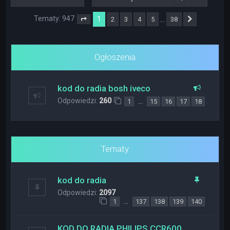
Tematy: 947
1
…
2
3
4
5
38
Strona
1
z
38
Następna
Ogłoszenia
kod do radia bosh iveco
Odpowiedzi:
260
…
1
15
16
17
18
Tematy
kod do radia
Odpowiedzi:
2097
…
1
137
138
139
140
KOD DO RADIA PHILIPS CCR600