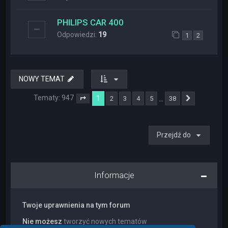
PHILIPS CAR 400
Odpowiedzi:
19
1
2
NOWY TEMAT
Tematy: 947
1
…
2
3
4
5
38
Strona
1
z
38
Następna
Przejdź do
Informacje
Twoje uprawnienia na tym forum
Nie możesz
tworzyć nowych tematów