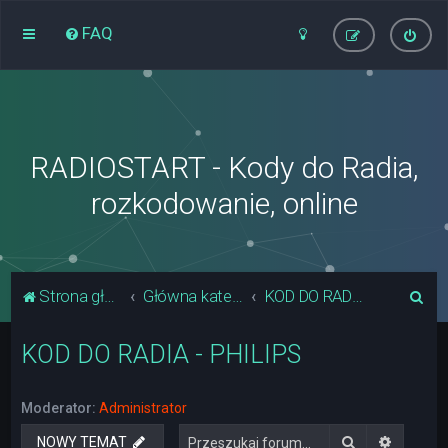
FAQ
RADIOSTART - Kody do Radia,
rozkodowanie, online
S
Strona główna
Główna kategoria forum
KOD DO RADIA - PHILIPS
z
KOD DO RADIA - PHILIPS
u
k
a
Moderator:
Administrator
j
Szukaj
Wyszuki
NOWY TEMAT