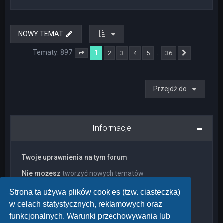
NOWY TEMAT
Tematy: 897
1
…
2
3
4
5
36
Strona
1
z
36
Następna
Przejdź do
Informacje
Twoje uprawnienia na tym forum
Nie możesz
tworzyć nowych tematów
Nie możesz
odpowiadać w tematach
Nie możesz
zmieniać swoich postów
Strona ta używa plików cookies (tzw. ciasteczka)
Nie możesz
usuwać swoich postów
w celach statystycznych, reklamowych oraz
Nie możesz
dodawać załączników
funkcjonalnych. Warunki przechowywania lub