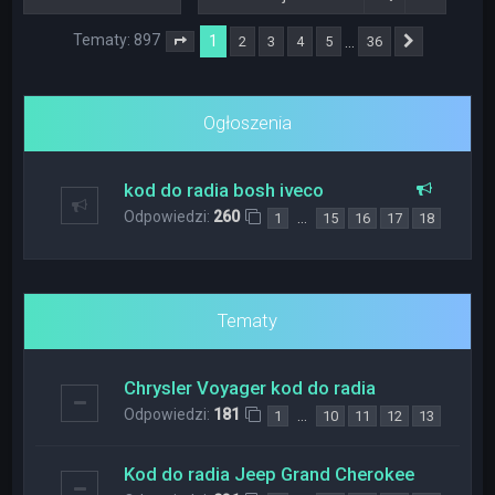
Tematy: 897
1
…
2
3
4
5
36
Strona
1
z
36
Następna
Ogłoszenia
kod do radia bosh iveco
Odpowiedzi:
260
…
1
15
16
17
18
Tematy
Chrysler Voyager kod do radia
Odpowiedzi:
181
…
1
10
11
12
13
Kod do radia Jeep Grand Cherokee