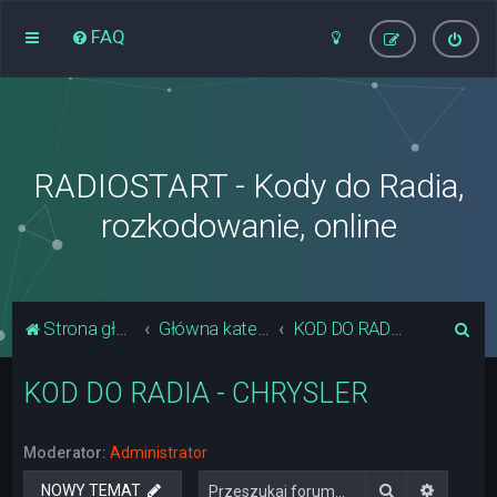
FAQ
RADIOSTART - Kody do Radia,
rozkodowanie, online
S
Strona główna
Główna kategoria forum
KOD DO RADIA - CHRYSLER
z
KOD DO RADIA - CHRYSLER
u
k
a
Moderator:
Administrator
j
Szukaj
Wyszuki
NOWY TEMAT