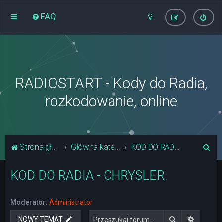
FAQ
RADIOSTART - Kody do Radia,
rozkodowanie, online
S
Strona główna
Główna kategoria forum
KOD DO RADIA - CHRYSLER
z
KOD DO RADIA - CHRYSLER
u
k
a
Moderator:
Administrator
j
Szukaj
Wyszuki
NOWY TEMAT