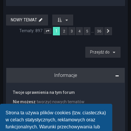
NOWY TEMAT
Tematy: 897
1
…
2
3
4
5
36
Strona
1
z
36
Następna
Przejdź do
Informacje
Twoje uprawnienia na tym forum
Nie możesz
tworzyć nowych tematów
Nie możesz
odpowiadać w tematach
Nie możesz
zmieniać swoich postów
Strona ta używa plików cookies (tzw. ciasteczka)
Nie możesz
usuwać swoich postów
w celach statystycznych, reklamowych oraz
Nie możesz
dodawać załączników
funkcjonalnych. Warunki przechowywania lub