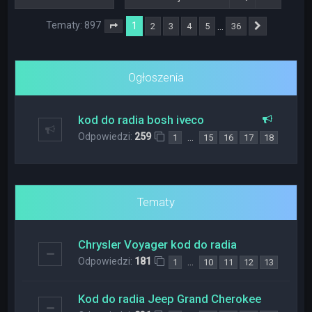
Tematy: 897
1
…
2
3
4
5
36
Strona
1
z
36
Następna
Ogłoszenia
kod do radia bosh iveco
Odpowiedzi:
259
…
1
15
16
17
18
Tematy
Chrysler Voyager kod do radia
Odpowiedzi:
181
…
1
10
11
12
13
Kod do radia Jeep Grand Cherokee