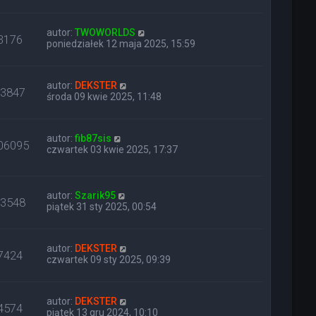
autor:
TWOWORLDS
3176
poniedziałek 12 maja 2025, 15:59
autor:
DEKSTER
13847
środa 09 kwie 2025, 11:48
autor:
fib87sis
06095
czwartek 03 kwie 2025, 17:37
autor:
Szarik95
43548
piątek 31 sty 2025, 00:54
autor:
DEKSTER
7424
czwartek 09 sty 2025, 09:39
autor:
DEKSTER
4574
piątek 13 gru 2024, 10:10