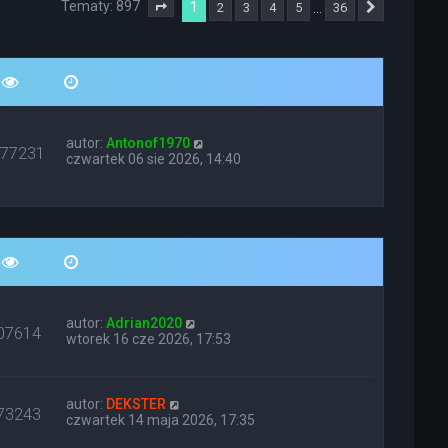
Tematy: 897
1
…
2
3
4
5
36
Strona
1
z
36
Następna
autor:
Antonof1970
677231
czwartek 06 sie 2026, 14:40
autor:
Adrian2020
07614
wtorek 16 cze 2026, 17:53
autor:
DEKSTER
73243
czwartek 14 maja 2026, 17:35