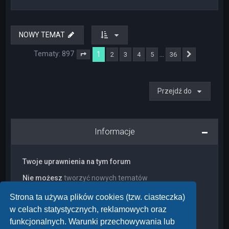
NOWY TEMAT
Tematy: 897
1
…
2
3
4
5
36
Strona
1
z
36
Następna
Przejdź do
Informacje
Twoje uprawnienia na tym forum
Nie możesz
tworzyć nowych tematów
Nie możesz
odpowiadać w tematach
Nie możesz
zmieniać swoich postów
Strona ta używa plików cookies (tzw. ciasteczka)
Nie możesz
usuwać swoich postów
w celach statystycznych, reklamowych oraz
Nie możesz
dodawać załączników
funkcjonalnych. Warunki przechowywania lub