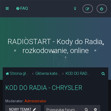
FAQ
RADIOSTART - Kody do Radia,
rozkodowanie, online
S
Strona główna
Główna kategoria forum
KOD DO RADIA - CHRYSLER
z
KOD DO RADIA - CHRYSLER
u
k
a
Moderator:
Administrator
j
Szukaj
Wyszuki
NOWY TEMAT