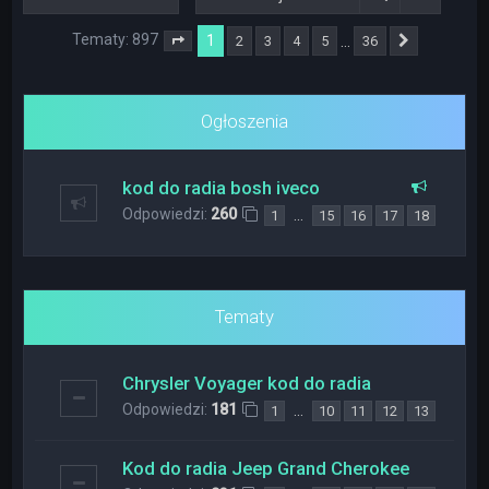
Tematy: 897
1
…
2
3
4
5
36
Strona
1
z
36
Następna
Ogłoszenia
kod do radia bosh iveco
Odpowiedzi:
260
…
1
15
16
17
18
Tematy
Chrysler Voyager kod do radia
Odpowiedzi:
181
…
1
10
11
12
13
Kod do radia Jeep Grand Cherokee