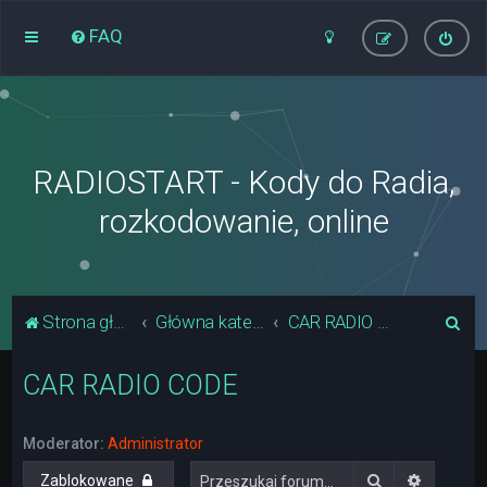
FAQ
RADIOSTART - Kody do Radia,
rozkodowanie, online
S
Strona główna
Główna kategoria forum
CAR RADIO CODE
z
CAR RADIO CODE
u
k
a
Moderator:
Administrator
j
Szukaj
Wyszuki
Zablokowane