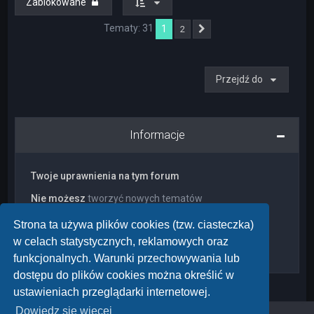
Zablokowane
Tematy: 31
1
2
Następna
Przejdź do
Informacje
Twoje uprawnienia na tym forum
Nie możesz
tworzyć nowych tematów
Nie możesz
odpowiadać w tematach
Nie możesz
zmieniać swoich postów
Strona ta używa plików cookies (tzw. ciasteczka)
Nie możesz
usuwać swoich postów
w celach statystycznych, reklamowych oraz
Nie możesz
dodawać załączników
funkcjonalnych. Warunki przechowywania lub
dostępu do plików cookies można określić w
ustawieniach przeglądarki internetowej.
Dowiedz się więcej