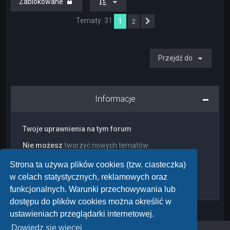
Zablokowane
Tematy: 31
1
2
Następna
Przejdź do
Informacje
Twoje uprawnienia na tym forum
Nie możesz
tworzyć nowych tematów
Nie możesz
odpowiadać w tematach
Nie możesz
zmieniać swoich postów
Strona ta używa plików cookies (tzw. ciasteczka)
Nie możesz
usuwać swoich postów
w celach statystycznych, reklamowych oraz
Nie możesz
dodawać załączników
funkcjonalnych. Warunki przechowywania lub
dostępu do plików cookies można określić w
ustawieniach przeglądarki internetowej.
Dowiedz się więcej