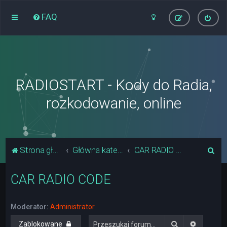
FAQ
RADIOSTART - Kody do Radia,
rozkodowanie, online
S
Strona główna
Główna kategoria forum
CAR RADIO CODE
z
CAR RADIO CODE
u
k
a
Moderator:
Administrator
j
Szukaj
Wyszuki
Zablokowane