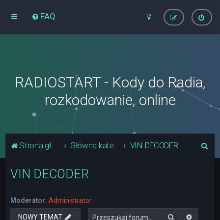
FAQ
RADIOSTART - Kody do Radia,
rozkodowanie, online
S
Strona główna
Główna kategoria forum
VIN DECODER
z
VIN DECODER
u
k
a
Moderator:
Administrator
j
Szukaj
Wyszuki
NOWY TEMAT