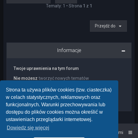
Tematy: 1 • Strona
1
z
1
Przejdź do
Informacje
Twoje uprawnienia na tym forum
Nie możesz
tworzyć nowych tematów
Nie możesz
odpowiadać w tematach
Nie możesz
zmieniać swoich postów
Strona ta używa plików cookies (tzw. ciasteczka)
Nie możesz
usuwać swoich postów
w celach statystycznych, reklamowych oraz
Nie możesz
dodawać załączników
funkcjonalnych. Warunki przechowywania lub
dostępu do plików cookies można określić w
ustawieniach przeglądarki internetowej.
Dowiedz się więcej
Strona główna
Kontakt z nami