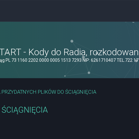
ART - Kody do Radia, rozkodowanie
ąg PL 73 1160 2202 0000 0005 1513 7293 NIP: 6261710407 TEL.722 1
 PRZYDATNYCH PLIKÓW DO ŚCIĄGNIĘCIA
ŚCIĄGNIĘCIA