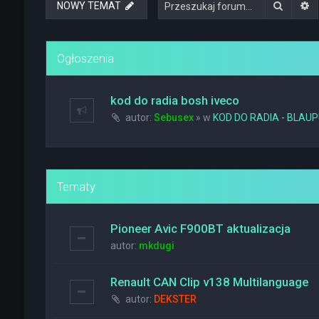
Szukaj
W
NOWY TEMAT
Ogłoszenia
kod do radia bosh iveco
autor:
Sebusex
» w
KOD DO RADIA - BLAU
Tematy
Pioneer Avic F900BT aktualizacja
autor:
mkdugi
Renault CAN Clip v138 Multilanguage
autor:
DEKSTER