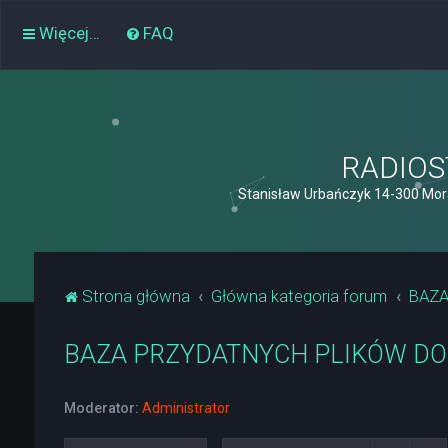
Więcej…
FAQ
RADIOST
Stanisław Urbańczyk 14-300 Mor
Strona główna
Główna kategoria forum
BAZA
BAZA PRZYDATNYCH PLIKÓW DO 
Moderator:
Administrator