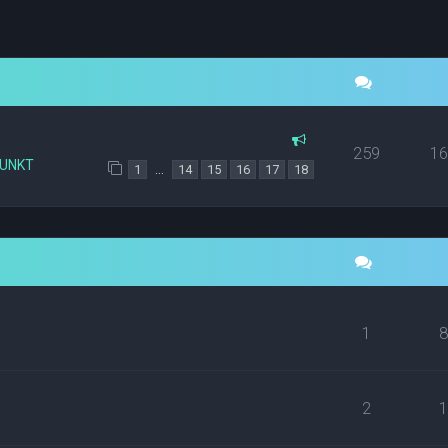
yszukiwanie zaawansowane
259
1
PUNKT
…
1
14
15
16
17
18
1
2