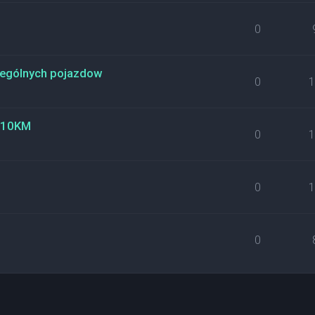
0
ególnych pojazdow
0
 110KM
0
0
0