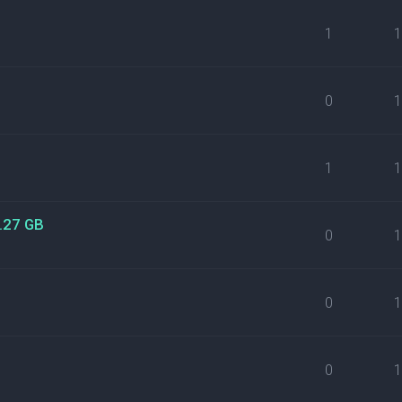
1
0
1
3.27 GB
0
0
0