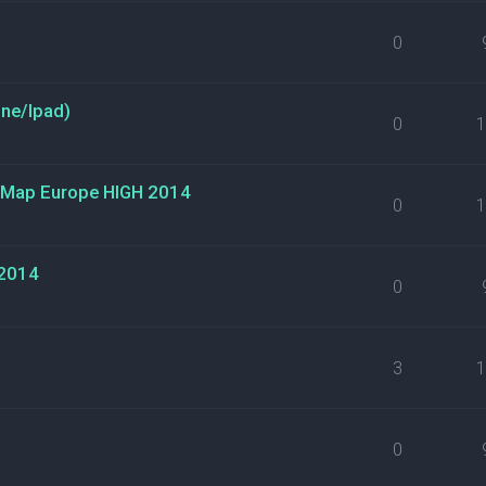
0
ne/Ipad)
0
 Map Europe HIGH 2014
0
 2014
0
3
0