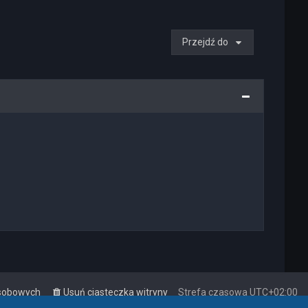
Przejdź do
osobowych
Usuń ciasteczka witryny
Strefa czasowa
UTC+02:00