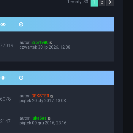
Tematy: 30
1
2
Następna
autor:
Zibi1980
677019
czwartek 30 lip 2026, 12:38
autor:
DEKSTER
86078
piątek 20 sty 2017, 13:03
autor:
luka6as
12147
piątek 09 gru 2016, 23:16