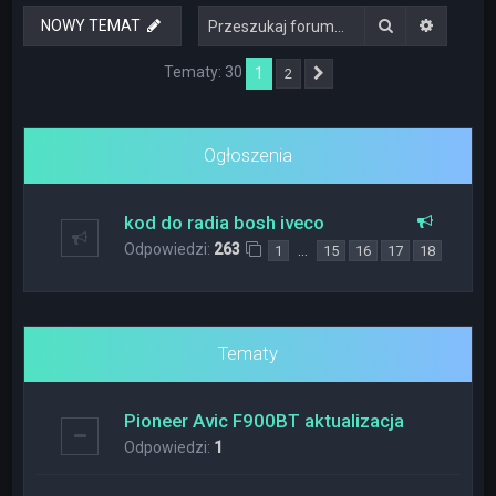
Szukaj
Wyszuki
NOWY TEMAT
Tematy: 30
1
2
Następna
Ogłoszenia
kod do radia bosh iveco
Odpowiedzi:
263
…
1
15
16
17
18
Tematy
Pioneer Avic F900BT aktualizacja
Odpowiedzi:
1