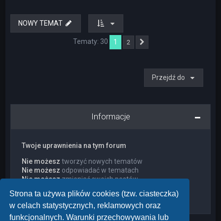
NOWY TEMAT
Tematy: 30
1
2
Następna
Przejdź do
Informacje
Twoje uprawnienia na tym forum
Nie możesz
tworzyć nowych tematów
Nie możesz
odpowiadać w tematach
Nie możesz
zmieniać swoich postów
Nie możesz
usuwać swoich postów
Strona ta używa plików cookies (tzw. ciasteczka)
Nie możesz
dodawać załączników
w celach statystycznych, reklamowych oraz
funkcjonalnych. Warunki przechowywania lub