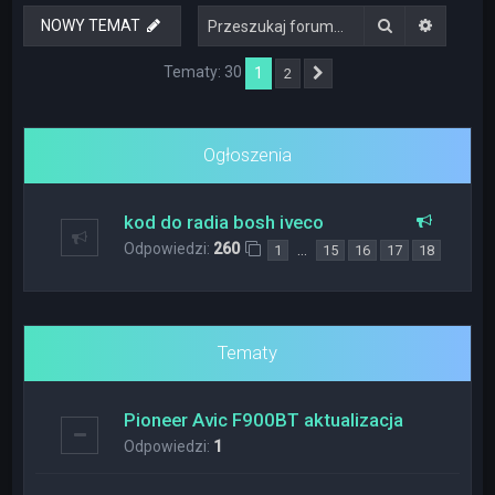
Szukaj
Wyszuki
NOWY TEMAT
Tematy: 30
1
2
Następna
Ogłoszenia
kod do radia bosh iveco
Odpowiedzi:
260
…
1
15
16
17
18
Tematy
Pioneer Avic F900BT aktualizacja
Odpowiedzi:
1