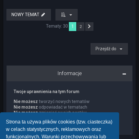
NOWY TEMAT
Tematy: 30
1
2
Następna
Przejdź do
Informacje
Twoje uprawnienia na tym forum
Nie możesz
tworzyć nowych tematów
Nie możesz
odpowiadać w tematach
Nie możesz
zmieniać swoich postów
Nie możesz
usuwać swoich postów
Strona ta używa plików cookies (tzw. ciasteczka)
Nie możesz
dodawać załączników
w celach statystycznych, reklamowych oraz
funkcjonalnych. Warunki przechowywania lub