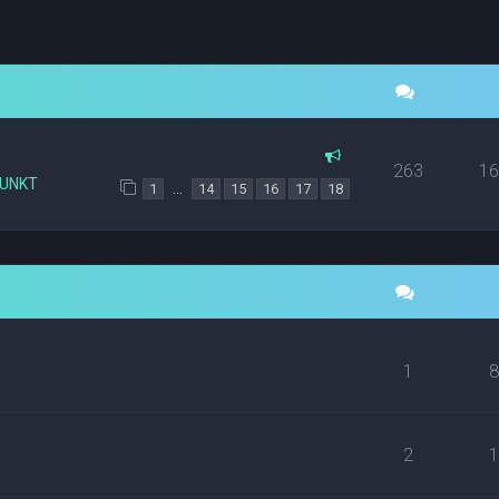
yszukiwanie zaawansowane
263
1
PUNKT
…
1
14
15
16
17
18
1
2