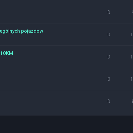
0
ególnych pojazdow
0
 110KM
0
0
0