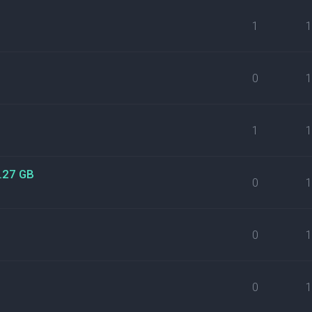
1
0
1
3.27 GB
0
0
0