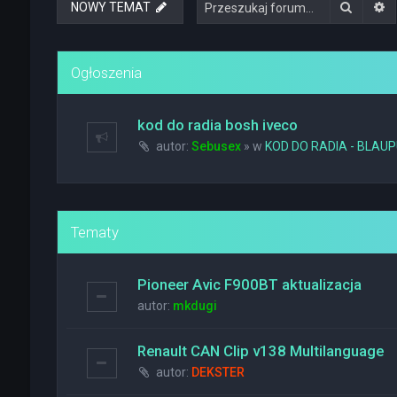
Szukaj
W
NOWY TEMAT
Ogłoszenia
kod do radia bosh iveco
autor:
Sebusex
» w
KOD DO RADIA - BLAU
Tematy
Pioneer Avic F900BT aktualizacja
autor:
mkdugi
Renault CAN Clip v138 Multilanguage
autor:
DEKSTER