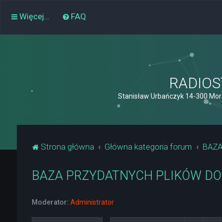
Więcej…
FAQ
RADIOST
Stanisław Urbańczyk 14-300 Mor
Strona główna
Główna kategoria forum
BAZA
BAZA PRZYDATNYCH PLIKÓW DO 
Moderator:
Administrator