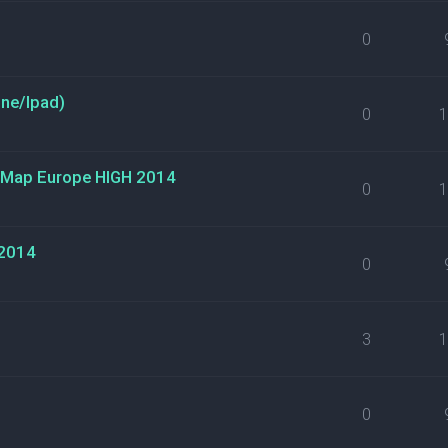
0
ne/Ipad)
0
 Map Europe HIGH 2014
0
 2014
0
3
0