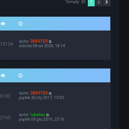
Tematy: 30
1
2
Następna
autor:
DEKSTER
679134
sobota 08 sie 2026, 18:14
autor:
DEKSTER
86103
piątek 20 sty 2017, 13:03
autor:
luka6as
12160
piątek 09 gru 2016, 23:16