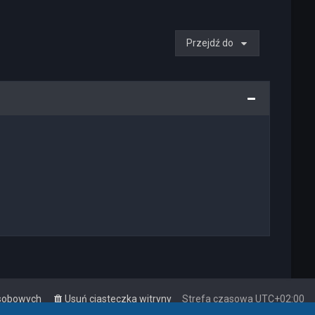
Przejdź do
osobowych
Usuń ciasteczka witryny
Strefa czasowa
UTC+02:00