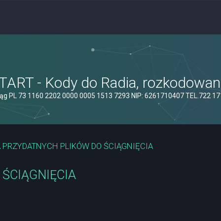
ART - Kody do Radia, rozkodowanie
ąg PL 73 1160 2202 0000 0005 1513 7293 NIP: 6261710407 TEL.722 1
 PRZYDATNYCH PLIKÓW DO ŚCIĄGNIĘCIA
ŚCIĄGNIĘCIA