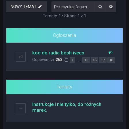
Szukaj
Wyszuki
NOWY TEMAT
Tematy: 1 • Strona
1
z
1
Ogłoszenia
kod do radia bosh iveco
Odpowiedzi:
263
…
1
15
16
17
18
Tematy
Instrukcje i nie tylko, do różnych
marek.