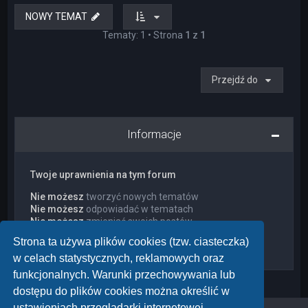
NOWY TEMAT
Tematy: 1 • Strona
1
z
1
Przejdź do
Informacje
Twoje uprawnienia na tym forum
Nie możesz
tworzyć nowych tematów
Nie możesz
odpowiadać w tematach
Nie możesz
zmieniać swoich postów
Nie możesz
usuwać swoich postów
Strona ta używa plików cookies (tzw. ciasteczka)
Nie możesz
dodawać załączników
w celach statystycznych, reklamowych oraz
funkcjonalnych. Warunki przechowywania lub
dostępu do plików cookies można określić w
ustawieniach przeglądarki internetowej.