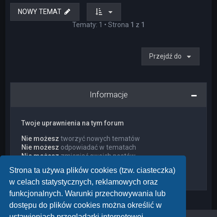
NOWY TEMAT
Tematy: 1 • Strona
1
z
1
Przejdź do
Informacje
Twoje uprawnienia na tym forum
Nie możesz
tworzyć nowych tematów
Nie możesz
odpowiadać w tematach
Nie możesz
zmieniać swoich postów
Nie możesz
usuwać swoich postów
Strona ta używa plików cookies (tzw. ciasteczka)
Nie możesz
dodawać załączników
w celach statystycznych, reklamowych oraz
funkcjonalnych. Warunki przechowywania lub
dostępu do plików cookies można określić w
ustawieniach przeglądarki internetowej.