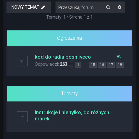
Szukaj
Wyszuki
NOWY TEMAT
Tematy: 1 • Strona
1
z
1
Ogłoszenia
kod do radia bosh iveco
Odpowiedzi:
263
…
1
15
16
17
18
Tematy
Instrukcje i nie tylko, do różnych
marek.