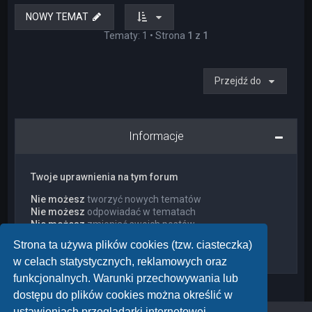
NOWY TEMAT
Tematy: 1 • Strona
1
z
1
Przejdź do
Informacje
Twoje uprawnienia na tym forum
Nie możesz
tworzyć nowych tematów
Nie możesz
odpowiadać w tematach
Nie możesz
zmieniać swoich postów
Nie możesz
usuwać swoich postów
Strona ta używa plików cookies (tzw. ciasteczka)
Nie możesz
dodawać załączników
w celach statystycznych, reklamowych oraz
funkcjonalnych. Warunki przechowywania lub
dostępu do plików cookies można określić w
ustawieniach przeglądarki internetowej.