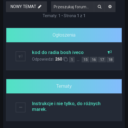
Szukaj
Wyszuki
NOWY TEMAT
Tematy: 1 • Strona
1
z
1
Ogłoszenia
kod do radia bosh iveco
Odpowiedzi:
260
…
1
15
16
17
18
Tematy
Instrukcje i nie tylko, do różnych
marek.