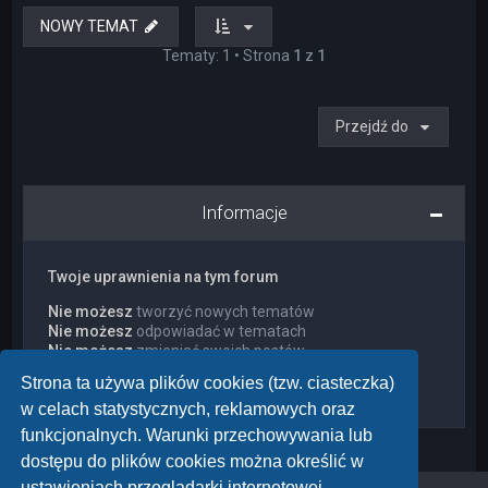
NOWY TEMAT
Tematy: 1 • Strona
1
z
1
Przejdź do
Informacje
Twoje uprawnienia na tym forum
Nie możesz
tworzyć nowych tematów
Nie możesz
odpowiadać w tematach
Nie możesz
zmieniać swoich postów
Nie możesz
usuwać swoich postów
Strona ta używa plików cookies (tzw. ciasteczka)
Nie możesz
dodawać załączników
w celach statystycznych, reklamowych oraz
funkcjonalnych. Warunki przechowywania lub
dostępu do plików cookies można określić w
ustawieniach przeglądarki internetowej.