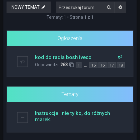
Szukaj
Wyszuki
NOWY TEMAT
Tematy: 1 • Strona
1
z
1
Ogłoszenia
kod do radia bosh iveco
Odpowiedzi:
263
…
1
15
16
17
18
Tematy
Instrukcje i nie tylko, do różnych
marek.