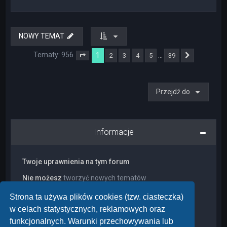
NOWY TEMAT
Tematy: 956
1
…
2
3
4
5
39
Strona
1
z
39
Następna
Przejdź do
Informacje
Twoje uprawnienia na tym forum
Nie możesz
tworzyć nowych tematów
Nie możesz
odpowiadać w tematach
Nie możesz
zmieniać swoich postów
Strona ta używa plików cookies (tzw. ciasteczka)
Nie możesz
usuwać swoich postów
w celach statystycznych, reklamowych oraz
Nie możesz
dodawać załączników
funkcjonalnych. Warunki przechowywania lub