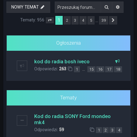
Szukaj
Wyszuki
NOWY TEMAT
Tematy: 956
1
…
2
3
4
5
39
Strona
1
z
39
Następna
Ogłoszenia
kod do radia bosh iveco
Odpowiedzi:
263
…
1
15
16
17
18
Tematy
Kod do radia SONY Ford mondeo
mk4
Odpowiedzi:
59
1
2
3
4