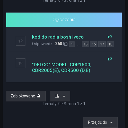
Tematy: 0 • Strona
1
z
1
Ogłoszenia
kod do radia bosh iveco
Odpowiedzi:
260
…
1
15
16
17
18
"DELCO" MODEL: CDR1500,
CDR2005(E), CDR500 (D,E)
Zablokowane
Tematy: 0 • Strona
1
z
1
Przejdź do