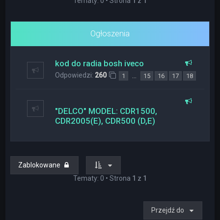
Tematy: 0 • Strona
1
z
1
Ogłoszenia
kod do radia bosh iveco
Odpowiedzi:
260
…
1
15
16
17
18
"DELCO" MODEL: CDR1500,
CDR2005(E), CDR500 (D,E)
Zablokowane
Tematy: 0 • Strona
1
z
1
Przejdź do