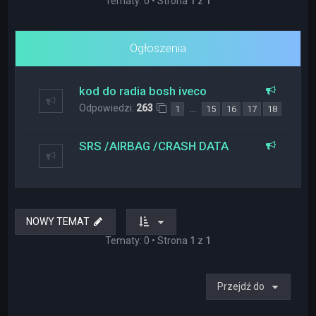
Tematy: 0 • Strona
1
z
1
Ogłoszenia
kod do radia bosh iveco
Odpowiedzi:
263
…
1
15
16
17
18
SRS /AIRBAG /CRASH DATA
NOWY TEMAT
Tematy: 0 • Strona
1
z
1
Przejdź do