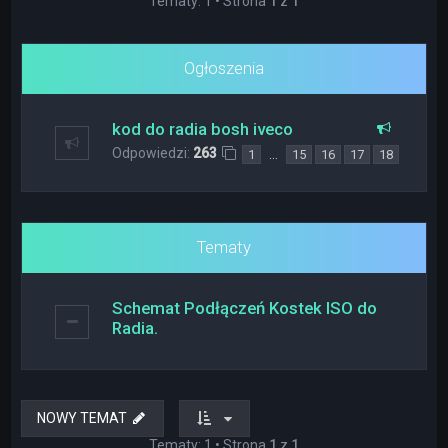
Tematy: 1 • Strona
1
z
1
Ogłoszenia
kod do radia bosh iveco
Odpowiedzi:
263
…
1
15
16
17
18
Tematy
Schemat Podłączeń Kostek ISO do
Radia.
NOWY TEMAT
Tematy: 1 • Strona
1
z
1