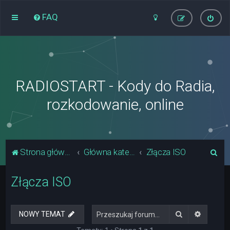
FAQ
RADIOSTART - Kody do Radia,
rozkodowanie, online
S
Strona główna
Główna kategoria forum
Złącza ISO
z
Złącza ISO
u
k
a
Szukaj
Wyszuki
NOWY TEMAT
j