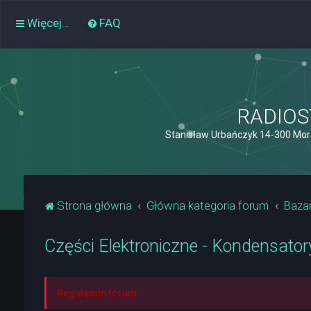
Więcej…
FAQ
RADIOST
Stanisław Urbańczyk 14-300 Mor
Strona główna
Główna kategoria forum
Baza
Części Elektroniczne - Kondensatory
Regulamin forum