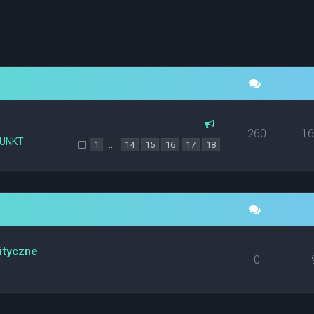
yszukiwanie zaawansowane
260
1
PUNKT
…
1
14
15
16
17
18
ityczne
0