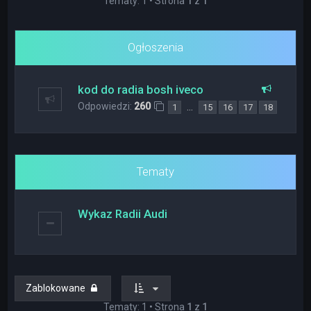
Tematy: 1 • Strona
1
z
1
Ogłoszenia
kod do radia bosh iveco
Odpowiedzi:
260
…
1
15
16
17
18
Tematy
Wykaz Radii Audi
Zablokowane
Tematy: 1 • Strona
1
z
1