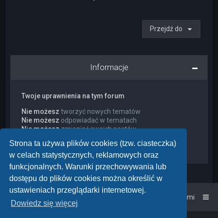
Przejdź do
Informacje
Twoje uprawnienia na tym forum
Nie możesz
tworzyć nowych tematów
Nie możesz
odpowiadać w tematach
Nie możesz
zmieniać swoich postów
Nie możesz
usuwać swoich postów
Strona ta używa plików cookies (tzw. ciasteczka)
Nie możesz
dodawać załączników
w celach statystycznych, reklamowych oraz
funkcjonalnych. Warunki przechowywania lub
dostępu do plików cookies można określić w
ustawieniach przeglądarki internetowej.
Strona główna
Kontakt z nami
Dowiedz się więcej