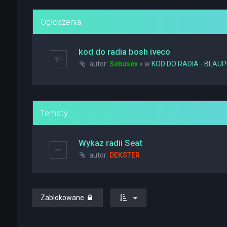
Ogłoszenia
kod do radia bosh iveco
autor:
Sebusex
» w
KOD DO RADIA - BLAU
Tematy
Wykaz radii Seat
autor:
DEKSTER
Zablokowane