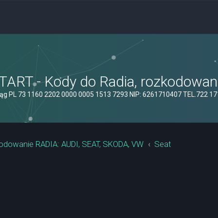
ART - Kody do Radia, rozkodowanie
ąg PL 73 1160 2202 0000 0005 1513 7293 NIP: 6261710407 TEL.722 1
odowanie RADIA: AUDI, SEAT, SKODA, VW
Seat
szukiwanie zaawansowane