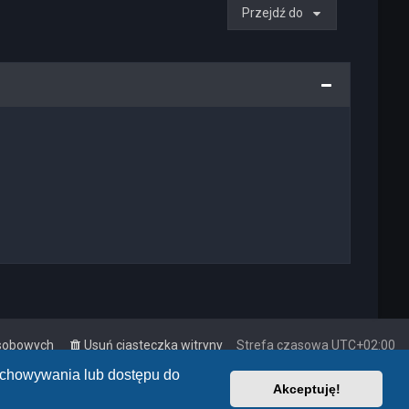
Przejdź do
osobowych
Usuń ciasteczka witryny
Strefa czasowa
UTC+02:00
zechowywania lub dostępu do
Akceptuję!