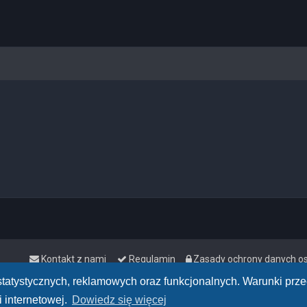
Kontakt z nami
Regulamin
Zasady ochrony danych 
h statystycznych, reklamowych oraz funkcjonalnych. Warunki pr
 internetowej.
Dowiedz się więcej