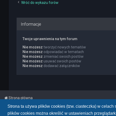
Wróć do wykazu forów
Informacje
Twoje uprawnienia na tym forum
Nie możesz
tworzyć nowych tematów
Nie możesz
odpowiadać w tematach
Nie możesz
zmieniać swoich postów
Nie możesz
usuwać swoich postów
Nie możesz
dodawać załączników
Strona główna
Strona ta używa plików cookies (tzw. ciasteczka) w celac
Powered by
phpBB
™
• Design by
PlanetStyles
plików cookies można określić w ustawieniach przeglądarki
Polski pakiet językowy dostarcza
phpBB.pl