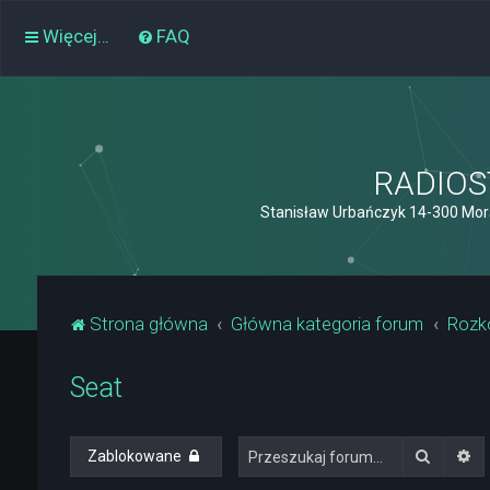
Więcej…
FAQ
RADIOST
Stanisław Urbańczyk 14-300 Mor
Strona główna
Główna kategoria forum
Rozk
Seat
Szukaj
Wy
Zablokowane