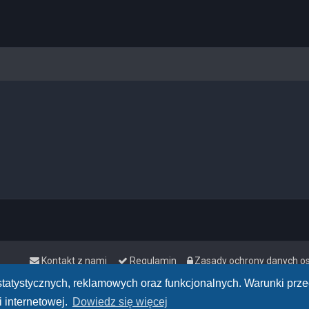
Kontakt z nami
Regulamin
Zasady ochrony danych 
h statystycznych, reklamowych oraz funkcjonalnych. Warunki pr
 internetowej.
Dowiedz się więcej