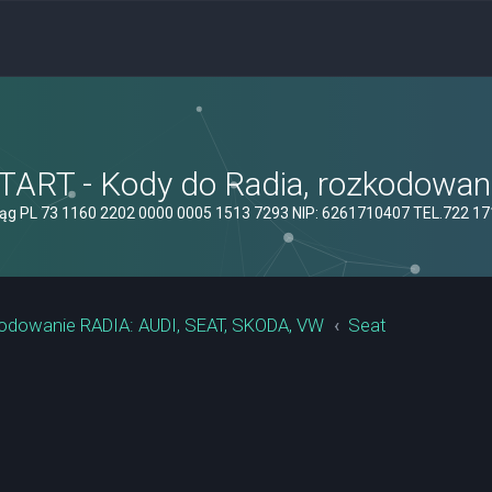
ART - Kody do Radia, rozkodowanie
ąg PL 73 1160 2202 0000 0005 1513 7293 NIP: 6261710407 TEL.722 1
odowanie RADIA: AUDI, SEAT, SKODA, VW
Seat
szukiwanie zaawansowane