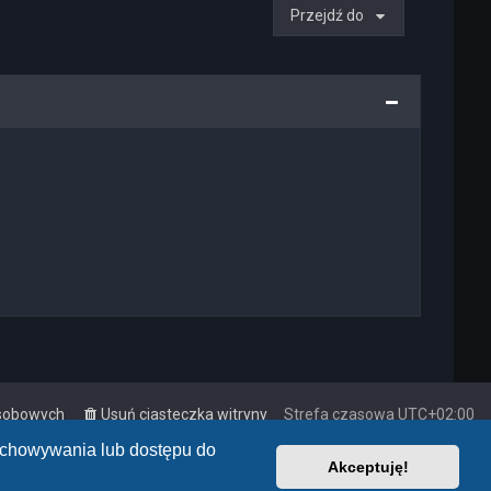
Przejdź do
osobowych
Usuń ciasteczka witryny
Strefa czasowa
UTC+02:00
zechowywania lub dostępu do
Akceptuję!