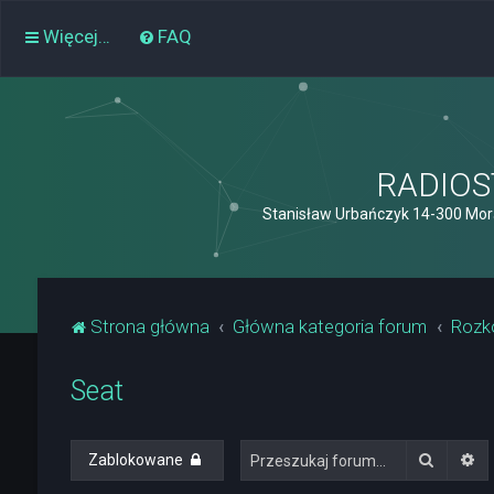
Więcej…
FAQ
RADIOST
Stanisław Urbańczyk 14-300 Mor
Strona główna
Główna kategoria forum
Rozk
Seat
Szukaj
Wy
Zablokowane