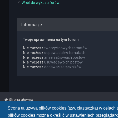
Wróć do wykazu forów
Informacje
Twoje uprawnienia na tym forum
Nie możesz
tworzyć nowych tematów
Nie możesz
odpowiadać w tematach
Nie możesz
zmieniać swoich postów
Nie możesz
usuwać swoich postów
Nie możesz
dodawać załączników
Strona główna
Strona ta używa plików cookies (tzw. ciasteczka) w celac
Powered by
phpBB
™
• Design by
PlanetStyles
plików cookies można określić w ustawieniach przeglądarki
Polski pakiet językowy dostarcza
phpBB.pl