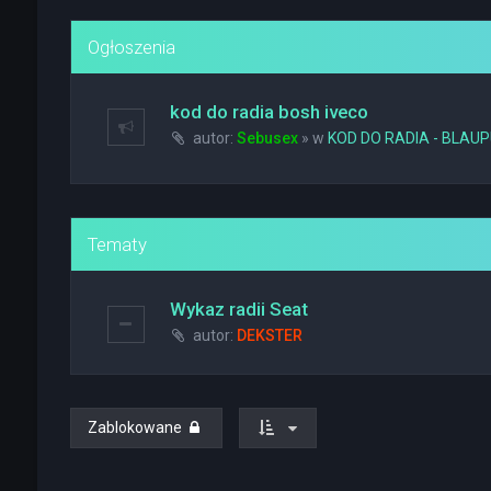
Ogłoszenia
kod do radia bosh iveco
autor:
Sebusex
» w
KOD DO RADIA - BLAU
Tematy
Wykaz radii Seat
autor:
DEKSTER
Zablokowane