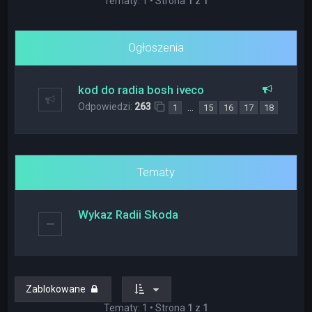
Tematy: 1 • Strona
1
z
1
Ogłoszenia
kod do radia bosh iveco
Odpowiedzi:
263
…
1
15
16
17
18
Tematy
Wykaz Radii Skoda
Zablokowane
Tematy: 1 • Strona
1
z
1