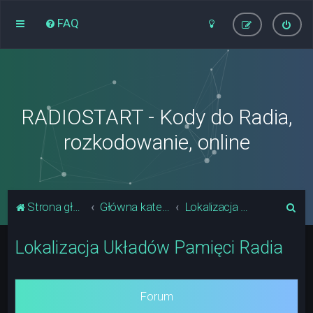
FAQ
RADIOSTART - Kody do Radia,
rozkodowanie, online
S
Strona główna
Główna kategoria forum
Lokalizacja Układów Pamięci Radia
z
Lokalizacja Układów Pamięci Radia
u
k
a
Forum
j