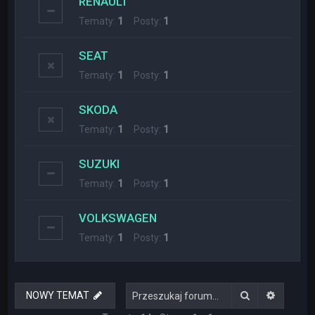
RENAULT
Tematy:
1
Posty:
1
SEAT
Tematy:
1
Posty:
1
SKODA
Tematy:
1
Posty:
1
SUZUKI
Tematy:
1
Posty:
1
VOLKSWAGEN
Tematy:
1
Posty:
1
Szukaj
Wyszuki
NOWY TEMAT