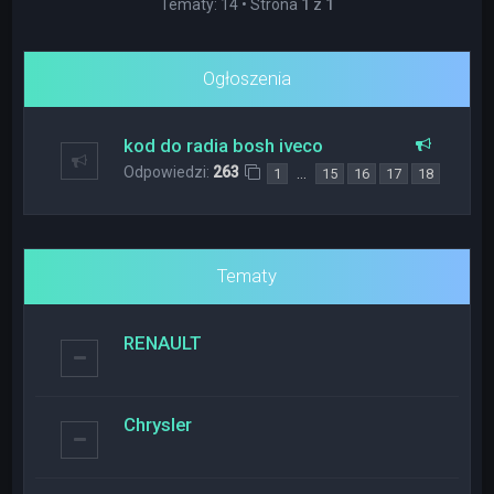
Tematy: 14 • Strona
1
z
1
Ogłoszenia
kod do radia bosh iveco
Odpowiedzi:
263
…
1
15
16
17
18
Tematy
RENAULT
Chrysler