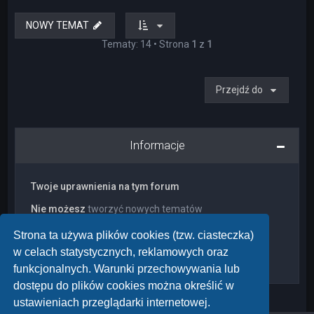
NOWY TEMAT
Tematy: 14 • Strona
1
z
1
Przejdź do
Informacje
Twoje uprawnienia na tym forum
Nie możesz
tworzyć nowych tematów
Nie możesz
odpowiadać w tematach
Nie możesz
zmieniać swoich postów
Strona ta używa plików cookies (tzw. ciasteczka)
Nie możesz
usuwać swoich postów
w celach statystycznych, reklamowych oraz
Nie możesz
dodawać załączników
funkcjonalnych. Warunki przechowywania lub
dostępu do plików cookies można określić w
ustawieniach przeglądarki internetowej.