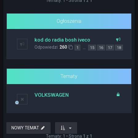
Tematy: 1 • Strona
1
z
1
Ogłoszenia
kod do radia bosh iveco
Odpowiedzi:
260
…
1
15
16
17
18
Tematy
VOLKSWAGEN
NOWY TEMAT
Tematy: 1 • Strona
1
z
1