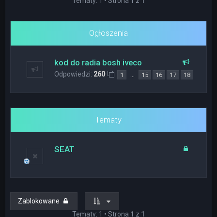
Tematy: 1 • Strona
1
z
1
Ogłoszenia
kod do radia bosh iveco
Odpowiedzi:
260
…
1
15
16
17
18
Tematy
SEAT
Zablokowane
Tematy: 1 • Strona
1
z
1