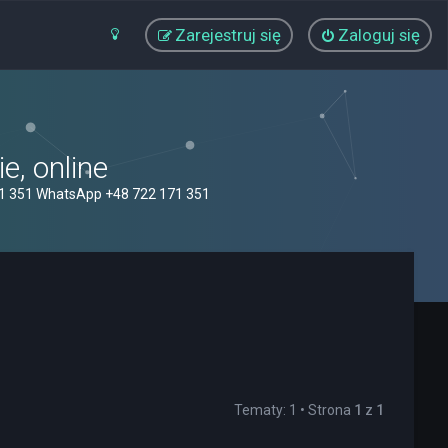
Zarejestruj się
Zaloguj się
, online
71 351 WhatsApp +48 722 171 351
Tematy: 1 • Strona
1
z
1