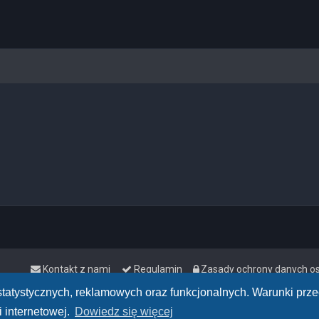
Kontakt z nami
Regulamin
Zasady ochrony danych 
h statystycznych, reklamowych oraz funkcjonalnych. Warunki pr
 internetowej.
Dowiedz się więcej