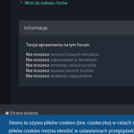
Wróć do wykazu forów
Informacje
Twoje uprawnienia na tym forum
Nie możesz
tworzyć nowych tematów
Nie możesz
odpowiadać w tematach
Nie możesz
zmieniać swoich postów
Nie możesz
usuwać swoich postów
Nie możesz
dodawać załączników
Strona główna
Strona ta używa plików cookies (tzw. ciasteczka) w celac
Powered by
phpBB
™
• Design by
PlanetStyles
plików cookies można określić w ustawieniach przeglądarki
Polski pakiet językowy dostarcza
phpBB.pl