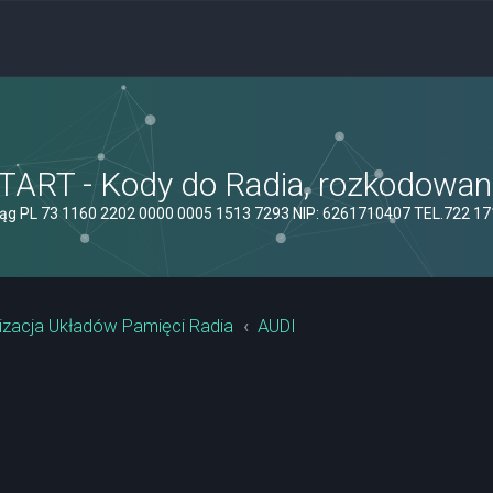
ART - Kody do Radia, rozkodowanie
ąg PL 73 1160 2202 0000 0005 1513 7293 NIP: 6261710407 TEL.722 1
izacja Układów Pamięci Radia
AUDI
yszukiwanie zaawansowane