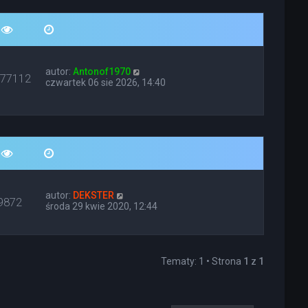
autor:
Antonof1970
677112
czwartek 06 sie 2026, 14:40
autor:
DEKSTER
9872
środa 29 kwie 2020, 12:44
Tematy: 1 • Strona
1
z
1