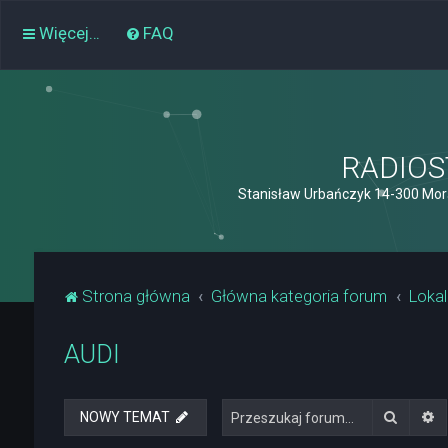
Więcej…
FAQ
RADIOST
Stanisław Urbańczyk 14-300 Mor
Strona główna
Główna kategoria forum
Lokal
AUDI
Szukaj
W
NOWY TEMAT