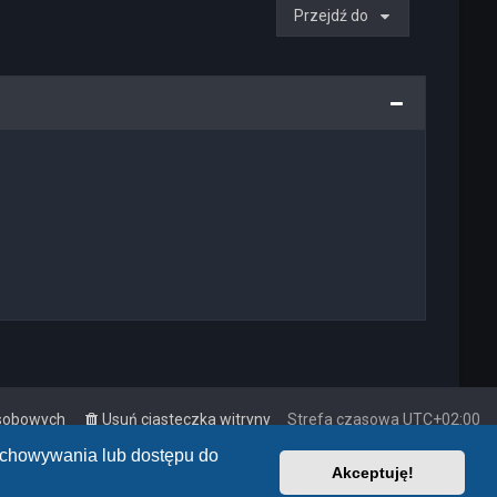
Przejdź do
osobowych
Usuń ciasteczka witryny
Strefa czasowa
UTC+02:00
zechowywania lub dostępu do
Akceptuję!